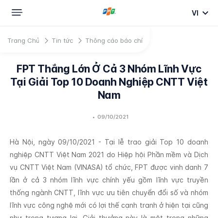
VI
Trang Chủ
Tin tức
Thông cáo báo chí
FPT Thắng Lớn Ở Cả 3 Nhóm Lĩnh Vực
Tại Giải Top 10 Doanh Nghiệp CNTT Việt
Nam
•
09/10/2021
Hà Nội, ngày 09/10/2021 - Tại lễ trao giải Top 10 doanh
nghiệp CNTT Việt Nam 2021 do Hiệp hội Phần mềm và Dịch
vụ CNTT Việt Nam (VINASA) tổ chức, FPT được vinh danh 7
lần ở cả 3 nhóm lĩnh vực chính yếu gồm lĩnh vực truyền
thống ngành CNTT, lĩnh vực ưu tiên chuyển đổi số và nhóm
lĩnh vực công nghệ mới có lợi thế cạnh tranh ở hiện tại cũng
như trong tương lai. Giải thưởng này là một trong những