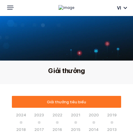
VI
Trang Chủ
Về FPT
Giải thưởng
Giải thưởng
Giải thưởng tiêu biểu
2024
2023
2022
2021
2020
2019
2018
2017
2016
2015
2014
2013