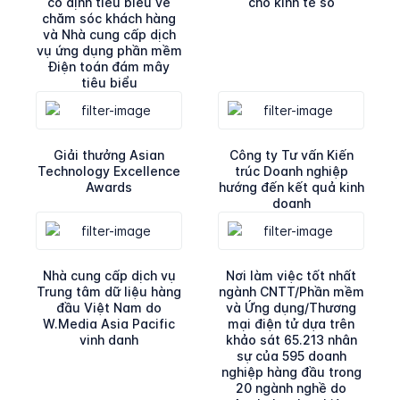
cố định tiêu biểu về
cho kinh tế số
chăm sóc khách hàng
và Nhà cung cấp dịch
vụ ứng dụng phần mềm
Điện toán đám mây
tiêu biểu
Giải thưởng Asian
Công ty Tư vấn Kiến
Technology Excellence
trúc Doanh nghiệp
Awards
hướng đến kết quả kinh
doanh
Nhà cung cấp dịch vụ
Nơi làm việc tốt nhất
Trung tâm dữ liệu hàng
ngành CNTT/Phần mềm
đầu Việt Nam do
và Ứng dụng/Thương
W.Media Asia Pacific
mại điện tử dựa trên
vinh danh
khảo sát 65.213 nhân
sự của 595 doanh
nghiệp hàng đầu trong
20 ngành nghề do