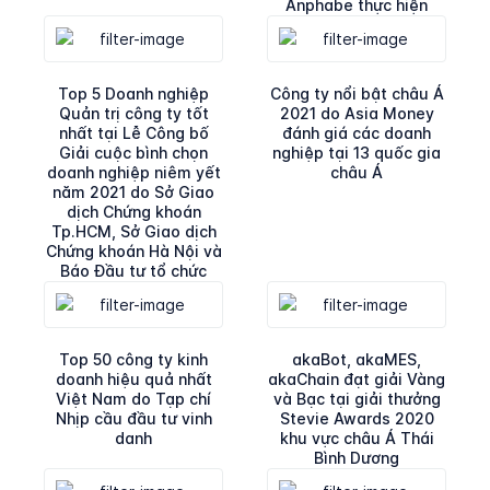
Anphabe thực hiện
Top 5 Doanh nghiệp
Công ty nổi bật châu Á
Quản trị công ty tốt
2021 do Asia Money
nhất tại Lễ Công bố
đánh giá các doanh
Giải cuộc bình chọn
nghiệp tại 13 quốc gia
doanh nghiệp niêm yết
châu Á
năm 2021 do Sở Giao
dịch Chứng khoán
Tp.HCM, Sở Giao dịch
Chứng khoán Hà Nội và
Báo Đầu tư tổ chức
Top 50 công ty kinh
akaBot, akaMES,
doanh hiệu quả nhất
akaChain đạt giải Vàng
Việt Nam do Tạp chí
và Bạc tại giải thưởng
Nhịp cầu đầu tư vinh
Stevie Awards 2020
danh
khu vực châu Á Thái
Bình Dương