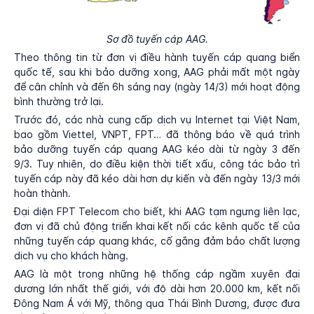
Sơ đồ tuyến cáp AAG.
Theo thông tin từ đơn vị điều hành tuyến cáp quang biển
quốc tế, sau khi bảo dưỡng xong, AAG phải mất một ngày
để cân chỉnh và đến 6h sáng nay (ngày 14/3) mới hoạt động
bình thường trở lại.
Trước đó, các nhà cung cấp dịch vụ Internet tại Việt Nam,
bao gồm Viettel, VNPT, FPT… đã thông báo về quá trình
bảo dưỡng tuyến cáp quang AAG kéo dài từ ngày 3 đến
9/3. Tuy nhiên, do điều kiện thời tiết xấu, công tác bảo trì
tuyến cáp này đã kéo dài hơn dự kiến và đến ngày 13/3 mới
hoàn thành.
Đại diện FPT Telecom cho biết, khi AAG tạm ngưng liên lạc,
đơn vị đã chủ động triển khai kết nối các kênh quốc tế của
những tuyến cáp quang khác, cố gắng đảm bảo chất lượng
dịch vụ cho khách hàng.
AAG là một trong những hệ thống cáp ngầm xuyên đại
dương lớn nhất thế giới, với độ dài hơn 20.000 km, kết nối
Đông Nam Á với Mỹ, thông qua Thái Bình Dương, được đưa