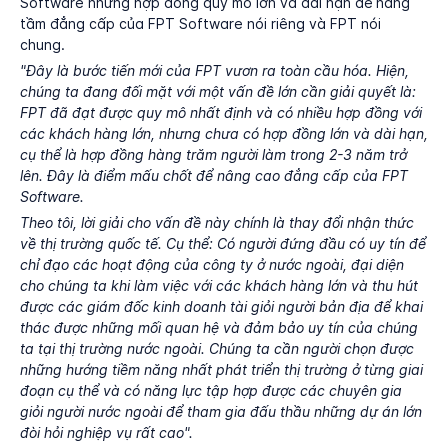
Software những hợp đồng quy mô lớn và dài hạn để nâng
tầm đẳng cấp của FPT Software nói riêng và FPT nói
chung.
"Đây là bước tiến mới của FPT vươn ra toàn cầu hóa. Hiện,
chúng ta đang đối mặt với một vấn đề lớn cần giải quyết là:
FPT đã đạt được quy mô nhất định và có nhiều hợp đồng với
các khách hàng lớn, nhưng chưa có hợp đồng lớn và dài hạn,
cụ thể là hợp đồng hàng trăm người làm trong 2-3 năm trở
lên. Đây là điểm mấu chốt để nâng cao đẳng cấp của FPT
Software.
Theo tôi, lời giải cho vấn đề này chính là thay đổi nhận thức
về thị trường quốc tế. Cụ thể: Có người đứng đầu có uy tín để
chỉ đạo các hoạt động của công ty ở nước ngoài, đại diện
cho chúng ta khi làm việc với các khách hàng lớn và thu hút
được các giám đốc kinh doanh tài giỏi người bản địa để khai
thác được những mối quan hệ và đảm bảo uy tín của chúng
ta tại thị trường nước ngoài. Chúng ta cần người chọn được
những hướng tiềm năng nhất phát triển thị trường ở từng giai
đoạn cụ thể và có năng lực tập hợp được các chuyên gia
giỏi người nước ngoài để tham gia đấu thầu những dự án lớn
đòi hỏi nghiệp vụ rất cao".