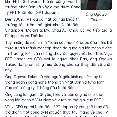
khi FPT Software thành công với thị
trường Nhật Bản và xây dựng được Công
ty FPT Nhật Bản (FPT Japan).
Ông Ogawa
Đến 2009, FPT đã có mặt tại hầu khắp thị
Takeo
trường lớn trên thế giới như Nhật Bản,
Singapore, Malaysia, Mỹ, Châu Âu, Châu Úc, và tiếp tục là
Philippines và Thái lan.
Tuy nhiên, đó mới chỉ là “toàn cầu hóa” ở bước đầu tiên. Để
thực sự trở thành một tập đoàn đa quốc gia lớn mạnh ở các
thị trường, FPT cần những thay đổi quyết liệt hơn thế. Việc
FPT Japan có CEO mới là người Nhật Bản, ông Ogawa
Takeo, là “phát súng” mở đường cho sự thay đổi về chất
này.
Ông Ogawa Takeo là một người giầu kinh nghiệm, uy tín
trong ngành công nghệ thông tin Nhật Bản và từng lãnh
đạo một công ty IT hàng đầu Nhật Bản.
Ông cũng là người rất yêu, hiểu và luôn ủng hộ cho khát
vọng lớn mạnh ở Việt Nam và vươn ra thế giới của FPT.
Với vị CEO người Nhật Bản, FPT Japan kỳ vọng sẽ thay đổi
trở thành một công ty Nhật Bản thực thụ, mang về cho FPT