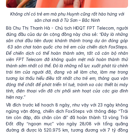
Không chỉ có trẻ em mà phụ Huynh cũng rất hào hứng với
sân chơi mới ở Từ Sơn – Bắc Ninh
Bà Chu Thị Thanh Hà - Chủ tịch HĐQT FPT Telecom, người
đứng đầu của dự án cộng đồng này chia sẻ:
“Đây là những
sân chơi đầu tiên được khánh thành trong dự án đóng góp
63 sân chơi toàn quốc cho trẻ em của chiến dịch FoxSteps.
Để chiến dịch có thể hoàn thành sớm, tất cả cán bộ nhân
viên FPT Telecom đã không quản mệt mỏi hoàn thành thử
thành sớm nhất có thể. Đó là những nỗ lực xuất phát từ chính
trái tim của người đã, đang và sẽ làm cha, làm mẹ trong
tương lai thấu hiểu điều tốt nhất cho trẻ em, thông qua vận
động thể chất để phát triển trí tuệ, tránh xa các thiết bị máy
tính, điện thoại vốn đã chi phối sinh hoạt của các gia đình
hiện nay.”
Về đích trước kế hoạch 8 ngày, như vậy với 23 ngày không
ngừng vận động, chiến dịch FoxSteps với thông điệp “Trái
tim còn đập, đôi chân còn đi” đã hoàn thành 13 vòng Trái
Đất đầy “ngoạn mục” vào ngày 28/08 với tổng quãng
đường đi được là 520.975 km, tương đương với 7 tỷ đồng