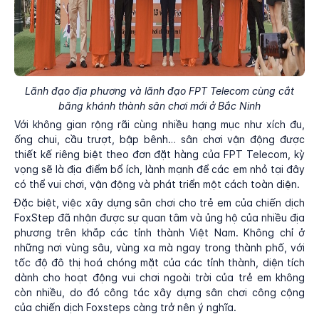
Lãnh đạo địa phương và lãnh đạo FPT Telecom cùng cắt
băng khánh thành sân chơi mới ở Bắc Ninh
Với không gian rộng rãi cùng nhiều hạng mục như xích đu,
ống chui, cầu trượt, bập bênh… sân chơi vận động được
thiết kế riêng biệt theo đơn đặt hàng của FPT Telecom, kỳ
vọng sẽ là địa điểm bổ ích, lành mạnh để các em nhỏ tại đây
có thể vui chơi, vận động và phát triển một cách toàn diện.
Đặc biệt, việc xây dựng sân chơi cho trẻ em của chiến dịch
FoxStep đã nhận được sự quan tâm và ủng hộ của nhiều địa
phương trên khắp các tỉnh thành Việt Nam. Không chỉ ở
những nơi vùng sâu, vùng xa mà ngay trong thành phố, với
tốc độ đô thị hoá chóng mặt của các tỉnh thành, diện tích
dành cho hoạt động vui chơi ngoài trời của trẻ em không
còn nhiều, do đó công tác xây dựng sân chơi công cộng
của chiến dịch Foxsteps càng trở nên ý nghĩa.