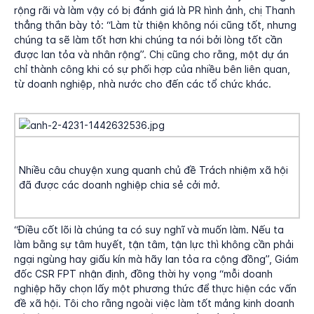
rộng rãi và làm vậy có bị đánh giá là PR hình ảnh, chị Thanh
thẳng thắn bày tỏ: “Làm từ thiện không nói cũng tốt, nhưng
chúng ta sẽ làm tốt hơn khi chúng ta nói bởi lòng tốt cần
được lan tỏa và nhân rộng”. Chị cũng cho rằng, một dự án
chỉ thành công khi có sự phối hợp của nhiều bên liên quan,
từ doanh nghiệp, nhà nước cho đến các tổ chức khác.
Nhiều câu chuyện xung quanh chủ đề Trách nhiệm xã hội
đã được các doanh nghiệp chia sẻ cởi mở.
“Điều cốt lõi là chúng ta có suy nghĩ và muốn làm. Nếu ta
làm bằng sự tâm huyết, tận tâm, tận lực thì không cần phải
ngại ngùng hay giấu kín mà hãy lan tỏa ra cộng đồng”, Giám
đốc CSR FPT nhận định, đồng thời hy vọng “mỗi doanh
nghiệp hãy chọn lấy một phương thức để thực hiện các vấn
đề xã hội. Tôi cho rằng ngoài việc làm tốt mảng kinh doanh