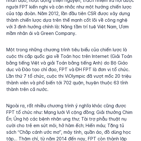
nhân đạo, hoạt động thiện nguyện, trách nhiệm xã hội được
người FPT kiến nghị và cân nhắc như một hướng chiến lược
của tập đoàn. Năm 2012, lần đầu tiên CSR được xây dựng
thành chiến lược dựa trên thế mạnh cốt lõi về công nghệ
với 3 định hướng chính là: Nâng tầm trí tuệ Việt Nam, Ươm
mầm nhân ái và Green Company.
Một trong những chương trình tiêu biểu của chiến lược là
cuộc thi cấp quốc gia về Toán học trên Internet (Giải Toán
bằng tiếng Việt và giải Toán bằng tiếng Anh) do Bộ Giáo
dục và Đào tạo chỉ đạo, FPT và ĐH FPT là đơn vị tổ chức.
Lần thứ 7 tổ chức, cuộc thi ViOlympic đã vượt mốc 20 triệu
thành viên và phổ biến tới 702 quận, huyện thuộc 63 tỉnh
thành trên cả nước.
Ngoài ra, rất nhiều chương trình ý nghĩa khác cũng được
FPT tổ chức như: Mạng lưới Vì cộng đồng; Giải thưởng Chim
Én; Ủng hộ các bệnh nhân ung thư; Tài trợ phẫu thuật nụ
cười cho trẻ em sứt môi, hở hàm ếch; Hiến máu; Tặng tủ
sách “Chắp cánh ước mơ”, máy tính, quần áo, đồ dùng học
tập… Thậm chí, từ năm 2014 đến nay, FPT còn thành lập