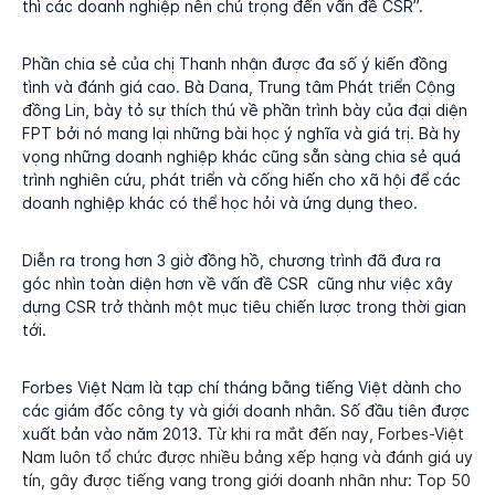
thì các doanh nghiệp nên chú trọng đến vấn đề CSR”.
Phần chia sẻ của chị Thanh nhận được đa số ý kiến đồng
tình và đánh giá cao. Bà Dana, Trung tâm Phát triển Cộng
đồng Lin, bày tỏ sự thích thú về phần trình bày của đại diện
FPT bởi nó mang lại những bài học ý nghĩa và giá trị. Bà hy
vọng những doanh nghiệp khác cũng sẵn sàng chia sẻ quá
trình nghiên cứu, phát triển và cống hiến cho xã hội để các
doanh nghiệp khác có thể học hỏi và ứng dụng theo.
Diễn ra trong hơn 3 giờ đồng hồ, chương trình đã đưa ra
góc nhìn toàn diện hơn về vấn đề CSR cũng như việc xây
dựng CSR trở thành một mục tiêu chiến lược trong thời gian
tới.
Forbes Việt Nam là tạp chí tháng bằng tiếng Việt dành cho
các giám đốc công ty và giới doanh nhân. Số đầu tiên được
xuất bản vào năm 2013.
Từ khi ra mắt đến nay, Forbes-Việt
Nam luôn tổ chức được nhiều bảng xếp hạng và đánh giá uy
tín, gây được tiếng vang trong giới doanh nhân
như: Top 50