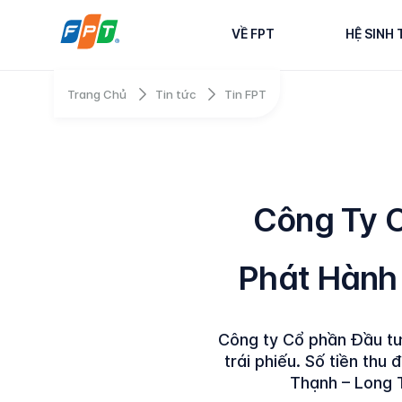
VỀ FPT
HỆ SINH 
Trang Chủ
Tin tức
Tin FPT
Công Ty 
Phát Hành 
Công ty Cổ phần Đầu tư
trái phiếu. Số tiền th
Thạnh – Long T