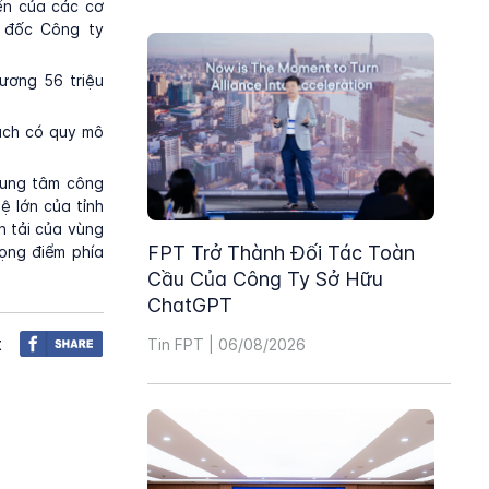
iến của các cơ
m đốc Công ty
ương 56 triệu
rạch có quy mô
trung tâm công
ệ lớn của tỉnh
n tải của vùng
FPT Trở Thành Đối Tác Toàn
rọng điểm phía
Cầu Của Công Ty Sở Hữu
ChatGPT
t
Tin FPT | 06/08/2026