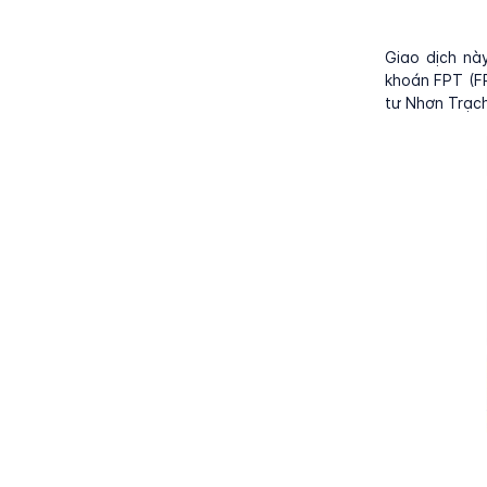
Giao dịch nà
khoán FPT (FP
tư Nhơn Trạch