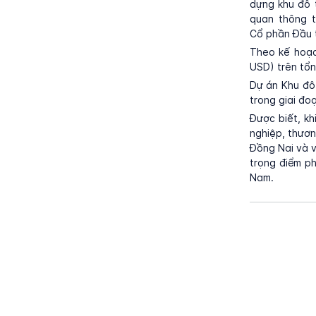
dựng khu đô t
quan thông t
Cổ phần Đầu t
Theo kế hoạc
USD) trên tổn
Dự án Khu đô 
trong giai đo
Được biết, kh
nghiệp, thươn
Đồng Nai và v
trọng điểm ph
Nam.