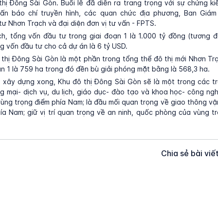
hị Đông Sài Gòn. Buổi lễ đã diễn ra trang trọng với sự chứng k
ấn báo chí truyền hình, các quan chức địa phương, Ban Giá
ư Nhơn Trạch và đại diện đơn vị tư vấn - FPTS.
h, tổng vốn đầu tư trong giai đoạn 1 là 1.000 tỷ đồng (tương đ
g vốn đầu tư cho cả dự án là 6 tỷ USD.
thị Đông Sài Gòn là một phần trong tổng thể đô thị mới Nhơn T
ạn 1 là 759 ha trong đó đền bù giải phóng mặt bằng là 568,3 ha.
i xây dựng xong, Khu đô thị Đông Sài Gòn sẽ là một trong các 
g mại- dịch vụ, du lịch, giáo dục- đào tạo và khoa học- công ngh
ùng trọng điểm phía Nam; là đầu mối quan trọng về giao thông vậ
ía Nam; giữ vị trí quan trọng về an ninh, quốc phòng của vùng t
Chia sẻ bài viế