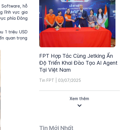
T Software, hỗ
g lĩnh vực gia
 vực phía Đông
hu 1 triệu USD
ến quan trọng
FPT Hợp Tác Cùng Jetking Ấn
Độ Triển Khai Đào Tạo AI Agent
Tại Việt Nam
Tin FPT | 03/07/2025
Xem thêm
Tin Mới Nhất