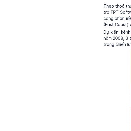
Theo thoả thu
trợ FPT Softw
công phần mềm
(East Coast) 
Dự kiến, kênh
năm 2008, 3 
trong chiến l