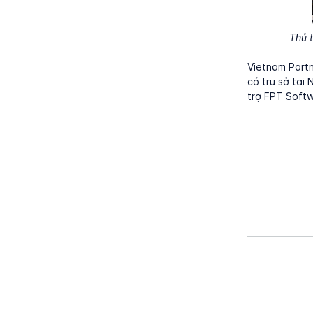
Thủ 
Vietnam Partn
có trụ sở tại
trợ FPT Soft