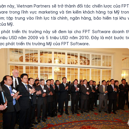
ận này, Vietnam Partners sẽ trở thành đối tác chiến lược của FP
are trong lĩnh vực marketing và tìm kiếm khách hàng tại Mỹ tron
; tập trung vào lĩnh lực tài chính, ngân hàng, bảo hiểm tại khu
của Mỹ.
 phát triển thị trường này sẽ đem lại cho FPT Software doanh t
triệu USD năm 2009 và 5 triệu USD năm 2010. Đây là một bước ti
ược phát triển thị trường Mỹ của FPT Software.