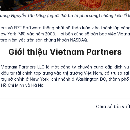
tướng Nguyễn Tấn Dũng (người thứ ba từ phải sang) chứng kiến lễ k
ers và FPT Software thống nhất sẽ thảo luận việc thành lập công
 New York (Mỹ) vào năm 2008. Hai bên cũng sẽ bàn bạc việc Vietn
ware niêm yết trên sàn chứng khoán NASDAQ.
Giới thiệu Vietnam Partners
Vietnam Partners LLC là một công ty chuyên cung cấp dịch vụ
đầu tư tài chính tập trung vào thị trường Việt Nam, có trụ sở tại
trụ sở chính ở New York, chi nhánh ở Washington DC, thành phố
Hồ Chí Minh và Hà Nội.
Chia sẻ bài viế