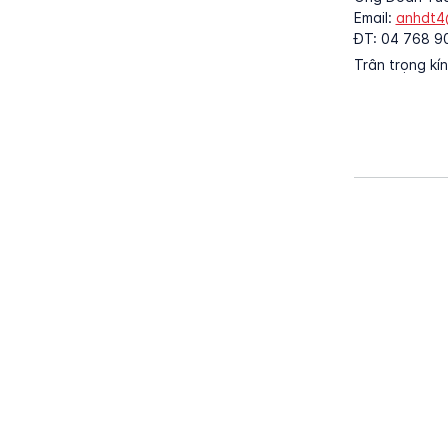
Email:
anhdt4
ĐT: 04 768 90
Trân trọng kí