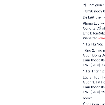
2) Thời gian c
- 8h30 ngày 
Để biết thêm c
Phòng Lưu ký
Công ty Cổ p
Email: fcm@f
Website:
www.
* Tại Hà Nội:
Tầng 2, Tòa 
Quận Đống Đa
Điện thoại: (
Fax: (84.4) 7
* Tại Thành p
Lầu 3, Toà nhà
Quận 1, TP Hồ
Điện thoại: (
Fax: (84.4) 2
hoặc:
Ông Đoàn Tu