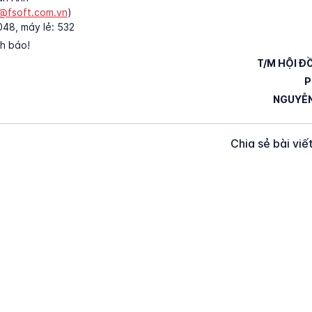
@fsoft.com.vn
)
48, máy lẻ: 532
nh báo!
T/M HỘI Đ
P
NGUYỄ
Chia sẻ bài viế