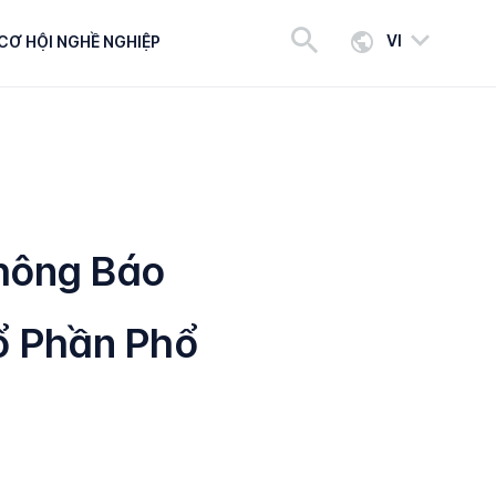
VI
CƠ HỘI NGHỀ NGHIỆP
hông Báo
ổ Phần Phổ