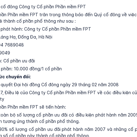
uý cổ đông Công ty Cổ phần Phần mềm FPT
hần Phần mềm FPT trân trọng thông báo đến Quý cổ đông về việc
i thành cổ phần phổ thông như sau :
c phát hành: Công ty Cổ phần Phần mềm FPT
9 Láng Hạ, Đống Đa, Hà Nội
 04 7689048
89049
n: Cổ phần ưu đãi
 phần: 10.000 đồng/1 cổ phần
c chuyển đổi:
ị quyết Đại hội đồng Cổ đông ngày 29 tháng 02 năm 2008
 7, Điều lệ của Công ty Cổ phần Phần mềm FPT về các điều kiện c
ty
hần Phần mềm FPT sẽ tiến hành:
toàn bộ số lượng cổ phần ưu đãi có điều kiện phát hành năm 20
h tương ứng thành cổ phần phổ thông.
 30% số lượng cổ phần ưu đãi phát hành năm 2007 và những cổ p
a số cổ phần này thành cổ phần phổ thông.