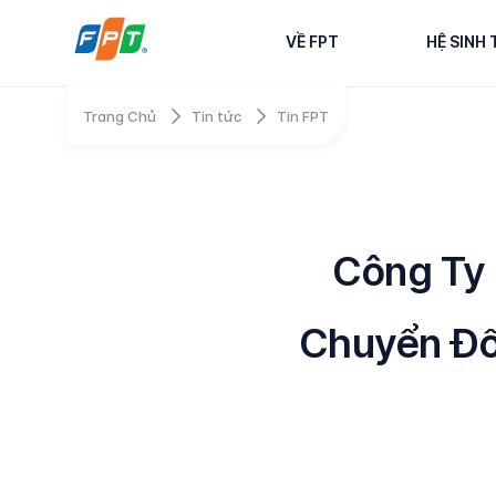
VỀ FPT
HỆ SINH 
Trang Chủ
Tin tức
Tin FPT
Công Ty
Chuyển Đổ