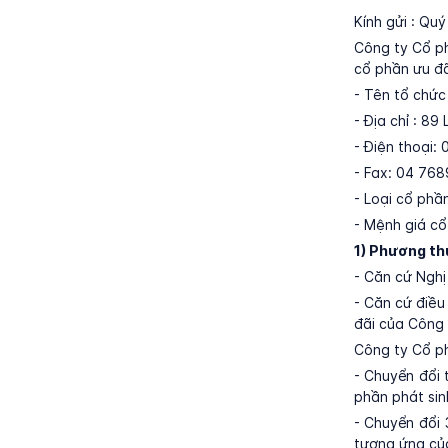
Kính gửi : Q
Công ty Cổ p
cổ phần ưu đã
- Tên tổ chứ
- Địa chỉ : 8
- Điện thoại:
- Fax: 04 76
- Loại cổ phầ
- Mệnh giá cổ
1)
Phương thứ
- Căn cứ Ngh
- Căn cứ điều
đãi của Công 
Công ty Cổ p
- Chuyển đổi 
phần phát sin
- Chuyển đổi
tương ứng củ