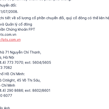
huyển đổi:
01/07/2008.
hi tiết về số lượng cổ phần chuyển đổi, quý cổ đông có thể liên hệ
 và Quản lý cổ đông
hần Chứng khoán FPT
pts.com.vn
fpts.com.vn
nhà 71 Nguyễn Chí Thanh,
, Hà Nội
84.4) 773 7070; ext: 5604/5605
73 7082
hố Hồ Chí Minh:
 Citilight, 45 Võ Thị Sáu,
 Chí Minh
84.4) 290 8686; ext: 8602/8601
90 6077
ấn Anh