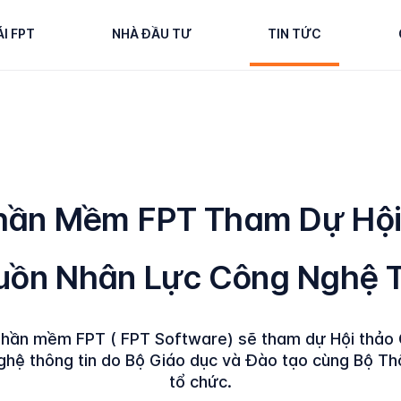
ÁI FPT
NHÀ ĐẦU TƯ
TIN TỨC
hần Mềm FPT Tham Dự Hội
guồn Nhân Lực Công Nghệ T
Phần mềm FPT ( FPT Software) sẽ tham dự Hội thảo Q
hệ thông tin do Bộ Giáo dục và Đào tạo cùng Bộ Th
tổ chức.