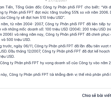
•
27/12/2007
m Tiến, Tổng Giám đốc Công ty Phân phối FPT cho biết: “Với 
ông ty Phân phối FPT đạt mức tăng trưởng 55% so với năm 2006. 
ủa Công ty sẽ đạt hơn 510 triệu USD”.
năm, từ năm 2004- 2007, Công ty Phân phối FPT đã liên tiếp tự
h với những mốc doanh số: 100 triệu USD (2004); 200 triệu USD (
m 2006) và riêng năm nay, Công ty Phân phối FPT đã chinh phục
 và 500 triệu USD.
 trước, ngày 06/11, Công ty Phân phối FPT đã lần đầu tiên vượ
 USD. Đầu tháng 12/2007, Công ty Phân phối FPT đã đạt kế hoạc
riệu USD.
 Công ty Phân phối FPT hy vọng doanh số của Công ty vào năm 2
h này, Công ty Phân phối FPT tái khẳng định vị thế nhà phân phối
Chia sẻ bài viế