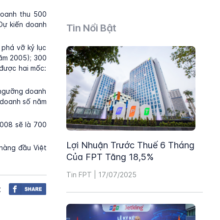
doanh thu 500
Dự kiến doanh
Tin Nổi Bật
 phá vỡ kỷ lục
năm 2005); 300
 được hai mốc:
t ngưỡng doanh
h doanh số năm
008 sẽ là 700
Lợi Nhuận Trước Thuế 6 Tháng
 hàng đầu Việt
Của FPT Tăng 18,5%
Tin FPT | 17/07/2025
t