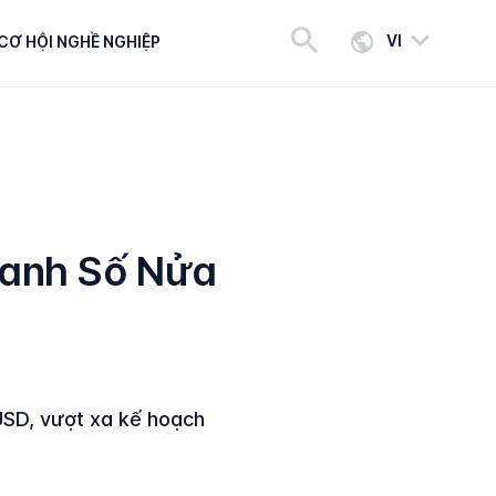
VI
CƠ HỘI NGHỀ NGHIỆP
oanh Số Nửa
USD, vượt xa kế hoạch