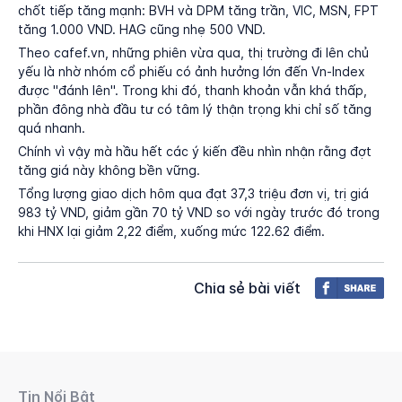
chốt tiếp tăng mạnh: BVH và DPM tăng trần, VIC, MSN, FPT
tăng 1.000 VND. HAG cũng nhẹ 500 VND.
Theo cafef.vn, những phiên vừa qua, thị trường đi lên chủ
yếu là nhờ nhóm cổ phiếu có ảnh hưởng lớn đến Vn-Index
được "đánh lên". Trong khi đó, thanh khoản vẫn khá thấp,
phần đông nhà đầu tư có tâm lý thận trọng khi chỉ số tăng
quá nhanh.
Chính vì vậy mà hầu hết các ý kiến đều nhìn nhận rằng đợt
tăng giá này không bền vững.
Tổng lượng giao dịch hôm qua đạt 37,3 triệu đơn vị, trị giá
983 tỷ VND, giảm gần 70 tỷ VND so với ngày trước đó trong
khi HNX lại giảm 2,22 điểm, xuống mức 122.62 điểm.
Chia sẻ bài viết
Tin Nổi Bật