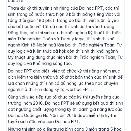
quốc tế.
Tham dự kỳ thi tuyển sinh riêng của Đại học FPT, các thí
sinh trong cả nước thực hiện 3 bài thi bằng tiếng Việt với
tổng thời gian 180 phút, trong đó bài thi viết luận là yêu
cầu bắt buộc với tất cả các thí sinh dự thi vào trường.
Đồng thời, các thí sinh dự thi khối ngành Kỹ thuật thi thêm
môn Trắc nghiệm Toán và Tư duy logic; thí sinh thi khối
ngành Kinh tế-Ngôn ngữ làm bài thi Trắc nghiệm Toán, Tư
duy logic và Kiến thức xã hội; còn thí sinh thi khối ngành
Mỹ thuật ứng dụng thực hiện bài thi Trắc nghiệm Toán, Tư
duy logic và Khả năng sáng tạo.
Đại học FPT cho biết, việc tổ chức kỳ thi riêng nhằm mục
đích kiểm tra kiến thức và tố chất bản thân của thí sinh để
lựa chọn những thí sinh có đủ năng lực theo học chuyên
ngành mà thí sinh đăng ký tại Đại học FPT.
Cùng với việc tiếp tục tổ chức các kỳ thi tuyển riêng của
trường, năm 2016, Đại học FPT sẽ sử dụng kết quả thí sinh
đạt ngưỡng chất lượng trong kỳ thi đánh giá năng lực của
Đại học Quốc gia Hà Nội năm 2016 được miễn thi kỳ thi
tuyển sinh đầu vào của Đại học FPT.
Những thí sinh có điểm trung bình cộng 3 môn trong 5 học