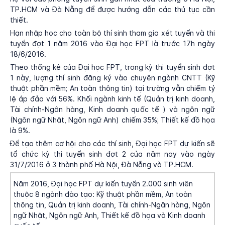
TP.HCM và Đà Nẵng để được hướng dẫn các thủ tục cần
thiết.
Hạn nhập học cho toàn bộ thí sinh tham gia xét tuyển và thi
tuyển đợt 1 năm 2016 vào Đại học FPT là trước 17h ngày
18/6/2016.
Theo thống kê của Đại học FPT, trong kỳ thi tuyển sinh đợt
1 này, lượng thí sinh đăng ký vào chuyên ngành CNTT (Kỹ
thuật phần mềm; An toàn thông tin) tại trường vẫn chiếm tỷ
lệ áp đảo với 56%. Khối ngành kinh tế (Quản trị kinh doanh,
Tài chính-Ngân hàng, Kinh doanh quốc tế ) và ngôn ngữ
(Ngôn ngữ Nhật, Ngôn ngữ Anh) chiếm 35%; Thiết kế đồ họa
là 9%.
Để tạo thêm cơ hội cho các thí sinh, Đại học FPT dự kiến sẽ
tổ chức kỳ thi tuyển sinh đợt 2 của năm nay vào ngày
31/7/2016 ở 3 thành phố Hà Nội, Đà Nẵng và TP.HCM.
Năm 2016, Đại học FPT dự kiến tuyển 2.000 sinh viên
thuộc 8 ngành đào tạo: Kỹ thuật phần mềm, An toàn
thông tin, Quản trị kinh doanh, Tài chính-Ngân hàng, Ngôn
ngữ Nhật, Ngôn ngữ Anh, Thiết kế đồ họa và Kinh doanh