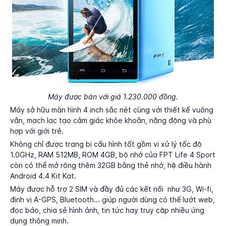
Máy được bán với giá 1.230.000 đồng.
Máy sở hữu màn hình 4 inch sắc nét cùng với thiết kế vuông
vắn, mạch lạc tạo cảm giác khỏe khoắn, năng động và phù
hợp với giới trẻ.
Không chỉ được trang bị cấu hình tốt gồm vi xử lý tốc độ
1.0GHz, RAM 512MB, ROM 4GB, bộ nhớ của FPT Life 4 Sport
còn có thể mở rộng thêm 32GB bằng thẻ nhớ, hệ điều hành
Android 4.4 Kit Kat.
Máy được hỗ trợ 2 SIM và đầy đủ các kết nối như 3G, Wi-fi,
định vị A-GPS, Bluetooth... giúp người dùng có thể lướt web,
đọc báo, chia sẻ hình ảnh, tin tức hay truy cập nhiều ứng
dụng thông minh.