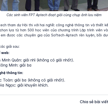
Các sinh viên FPT Aptech đoạt giải cùng chụp ảnh lưu niệm
ch tham dự Hội thi với hai nghề: công nghệ thông tin và thiết k
 chọn lựa từ hơn 500 học viên của chương trình Lập trình viên và
 em được các chuyên gia của Softech-Aptech rèn luyện, bồi d
ác giải sau:
ế web:
Minh Quân: giải nhì (không có giải nhất).
ông Minh: giải ba
hệ thông tin:
 Toàn: giải ba (không có giải nhất).
a Ngọc: giải khuyến khích.
Chia sẻ bài viế