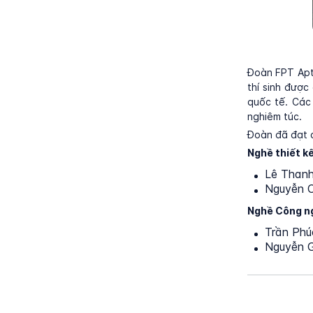
Đoàn FPT Apte
thí sinh được
quốc tế. Các
nghiêm túc.
Đoàn đã đạt c
Nghề thiết k
Lê Thanh 
Nguyễn C
Nghề Công ng
Trần Phúc
Nguyễn Gi