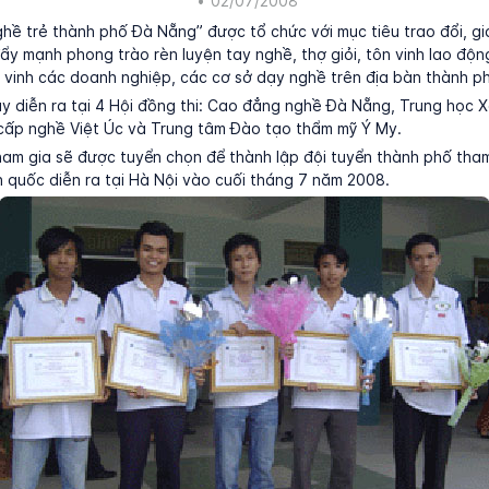
•
02/07/2008
nghề trẻ thành phố Đà Nẵng” được tổ chức với mục tiêu trao đổi, gia
đẩy mạnh phong trào rèn luyện tay nghề, thợ giỏi, tôn vinh lao độn
 vinh các doanh nghiệp, các cơ sở dạy nghề trên địa bàn thành p
ay diễn ra tại 4 Hội đồng thi: Cao đẳng nghề Đà Nẵng, Trung học 
cấp nghề Việt Úc và Trung tâm Đào tạo thẩm mỹ Ý My.
tham gia sẽ được tuyển chọn để thành lập đội tuyển thành phố tham
 quốc diễn ra tại Hà Nội vào cuối tháng 7 năm 2008.