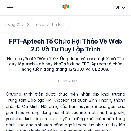
VI
Trang Chủ
Tin tức
Tin FPT
FPT-Aptech Tổ Chức Hội Thảo Về Web
2.0 Và Tư Duy Lập Trình
Hai chuyên đề “Web 2.0 - Ứng dụng và công nghệ” và “Tư
duy lập trình – dễ hay khó” sẽ được FPT-Aptech tổ chức
hàng tuần trong tháng 12/2007 và 01/2008.
•
03/12/2007
Chương trình trên được thực hiện nhân dịp khai trương
Trung tâm Đào tạo FPT-Aptech tại quận Bình Thạnh, thành
phố Hồ Chí Minh. Nội dung của hai chuyên đề bao gồm các
giới thiệu về ứng dụng mới nhất của internet như blog; wiki;
youtube; kinh doanh trực tuyến; những khái niệm nền tảng
dành cho các sinh viên công nghệ thông tin như tư duy lập
trình, tư duy logic để xây dựng chương trình, mã giả…