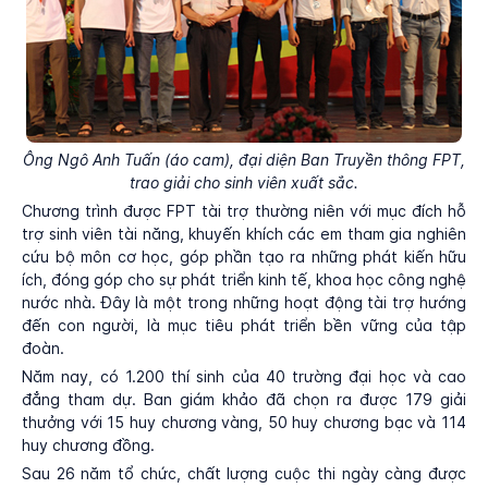
Ông Ngô Anh Tuấn (áo cam), đại diện Ban Truyền thông FPT,
trao giải cho sinh viên xuất sắc.
Chương trình được FPT tài trợ thường niên với mục đích hỗ
trợ sinh viên tài năng, khuyến khích các em tham gia nghiên
cứu bộ môn cơ học, góp phần tạo ra những phát kiến hữu
ích, đóng góp cho sự phát triển kinh tế, khoa học công nghệ
nước nhà. Đây là một trong những hoạt động tài trợ hướng
đến con người, là mục tiêu phát triển bền vững của tập
đoàn.
Năm nay, có 1.200 thí sinh của 40 trường đại học và cao
đẳng tham dự. Ban giám khảo đã chọn ra được 179 giải
thưởng với 15 huy chương vàng, 50 huy chương bạc và 114
huy chương đồng.
Sau 26 năm tổ chức, chất lượng cuộc thi ngày càng được