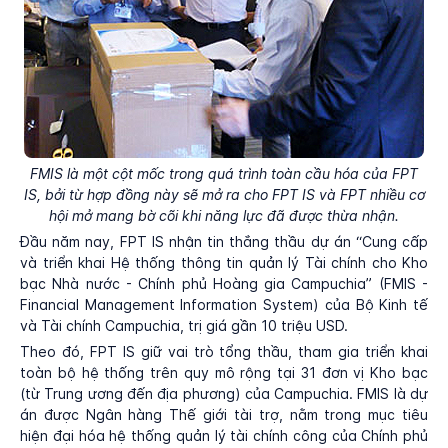
FMIS là một cột mốc trong quá trình toàn cầu hóa của FPT
IS, bởi từ hợp đồng này sẽ mở ra cho FPT IS và FPT nhiều cơ
hội mở mang bờ cõi khi năng lực đã được thừa nhận.
Đầu năm nay, FPT IS nhận tin thắng thầu dự án “Cung cấp
và triển khai Hệ thống thông tin quản lý Tài chính cho Kho
bạc Nhà nước - Chính phủ Hoàng gia Campuchia” (FMIS -
Financial Management Information System) của Bộ Kinh tế
và Tài chính Campuchia, trị giá gần 10 triệu USD.
Theo đó, FPT IS giữ vai trò tổng thầu, tham gia triển khai
toàn bộ hệ thống trên quy mô rộng tại 31 đơn vị Kho bạc
(từ Trung ương đến địa phương) của Campuchia. FMIS là dự
án được Ngân hàng Thế giới tài trợ, nằm trong mục tiêu
hiện đại hóa hệ thống quản lý tài chính công của Chính phủ