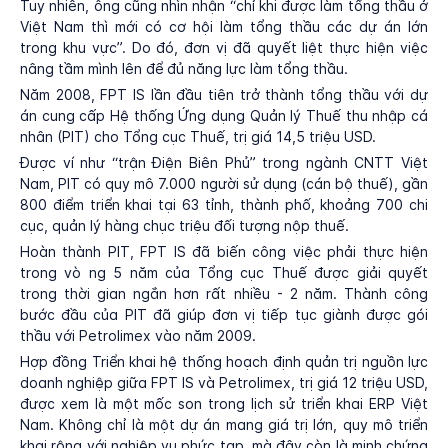
Tuy nhiên, ông cũng nhìn nhận “chỉ khi được làm tổng thầu ở
Việt Nam thì mới có cơ hội làm tổng thầu các dự án lớn
trong khu vực”. Do đó, đơn vị đã quyết liệt thực hiện việc
nâng tầm mình lên để đủ năng lực làm tổng thầu.
Năm 2008, FPT IS lần đầu tiên trở thành tổng thầu với dự
án cung cấp Hệ thống Ứng dụng Quản lý Thuế thu nhập cá
nhân (PIT) cho Tổng cục Thuế, trị giá 14,5 triệu USD.
Được ví như “trận Điện Biên Phủ” trong ngành CNTT Việt
Nam, PIT có quy mô 7.000 người sử dụng (cán bộ thuế), gần
800 điểm triển khai tại 63 tỉnh, thành phố, khoảng 700 chi
cục, quản lý hàng chục triệu đối tượng nộp thuế.
Hoàn thành PIT, FPT IS đã biến công việc phải thực hiện
trong vò ng 5 năm của Tổng cục Thuế được giải quyết
trong thời gian ngắn hơn rất nhiều - 2 năm. Thành công
bước đầu của PIT đã giúp đơn vị tiếp tục giành được gói
thầu với Petrolimex vào năm 2009.
Hợp đồng Triển khai hệ thống hoạch định quản trị nguồn lực
doanh nghiệp giữa FPT IS và Petrolimex, trị giá 12 triệu USD,
được xem là một mốc son trong lịch sử triển khai ERP Việt
Nam. Không chỉ là một dự án mang giá trị lớn, quy mô triển
khai rộng với nghiệp vụ phức tạp, mà đây còn là minh chứng