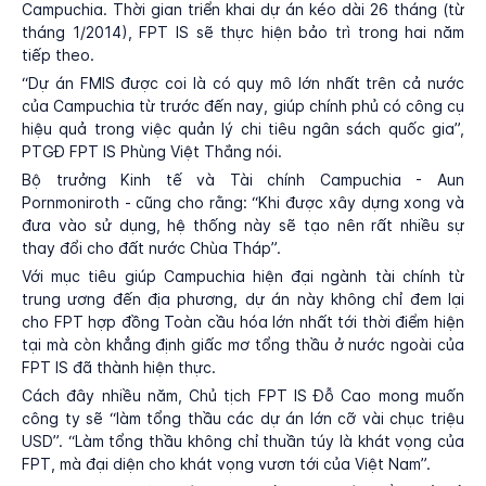
Campuchia. Thời gian triển khai dự án kéo dài 26 tháng (từ
tháng 1/2014), FPT IS sẽ thực hiện bảo trì trong hai năm
tiếp theo.
“Dự án FMIS được coi là có quy mô lớn nhất trên cả nước
của Campuchia từ trước đến nay, giúp chính phủ có công cụ
hiệu quả trong việc quản lý chi tiêu ngân sách quốc gia”,
PTGĐ FPT IS Phùng Việt Thắng nói.
Bộ trưởng Kinh tế và Tài chính Campuchia - Aun
Pornmoniroth - cũng cho rằng: “Khi được xây dựng xong và
đưa vào sử dụng, hệ thống này sẽ tạo nên rất nhiều sự
thay đổi cho đất nước Chùa Tháp”.
Với mục tiêu giúp Campuchia hiện đại ngành tài chính từ
trung ương đến địa phương, dự án này không chỉ đem lại
cho FPT hợp đồng Toàn cầu hóa lớn nhất tới thời điểm hiện
tại mà còn khẳng định giấc mơ tổng thầu ở nước ngoài của
FPT IS đã thành hiện thực.
Cách đây nhiều năm, Chủ tịch FPT IS Đỗ Cao mong muốn
công ty sẽ “làm tổng thầu các dự án lớn cỡ vài chục triệu
USD”. “Làm tổng thầu không chỉ thuần túy là khát vọng của
FPT, mà đại diện cho khát vọng vươn tới của Việt Nam”.