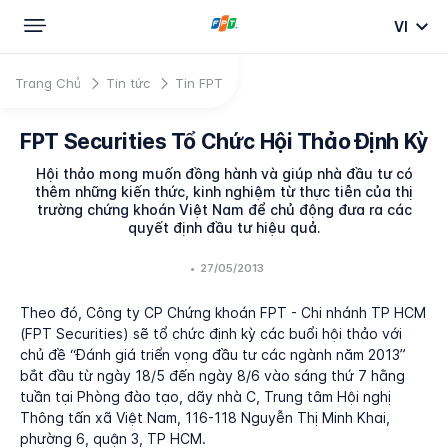
VI
Trang Chủ
Tin tức
Tin FPT
FPT Securities Tổ Chức Hội Thảo Định Kỳ
Hội thảo mong muốn đồng hành và giúp nhà đầu tư có
thêm những kiến thức, kinh nghiệm từ thực tiễn của thị
trường chứng khoán Việt Nam để chủ động đưa ra các
quyết định đầu tư hiệu quả.
•
27/05/2013
Theo đó, Công ty CP Chứng khoán FPT - Chi nhánh TP HCM
(FPT Securities) sẽ tổ chức định kỳ các buổi hội thảo với
chủ đề “Đánh giá triển vọng đầu tư các ngành năm 2013”
bắt đầu từ ngày 18/5 đến ngày 8/6 vào sáng thứ 7 hằng
tuần tại Phòng đào tạo, dãy nhà C, Trung tâm Hội nghị
Thông tấn xã Việt Nam, 116-118 Nguyễn Thị Minh Khai,
phường 6, quận 3, TP HCM.