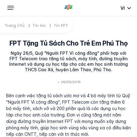
VI
Trang Chủ
Tin tức
Tin FPT
FPT Tặng Tủ Sách Cho Trẻ Em Phú Thọ
Ngày 26/5, Quỹ "Người FPT Vì cộng đồng" phối hợp với
FPT Telecom trao tặng tủ sách, máy tính, đường truyền
Internet và dụng cụ học tập cho các em học sinh trường
THCS Cao Xá, huyện Lâm Thao, Phú Thọ.
•
26/05/2015
Bên cạnh việc tặng tủ sách ước mơ và 4 bộ máy tính từ Quỹ
"Người FPT Vì cộng đồng", FPT Telecom còn tặng thêm 6
bộ máy tính, sách vở và 200 phần quà là các dụng cụ học
tập cho học sinh của trường. Đơn vị cũng tặng một năm
dùng đường truyền Internet FPT với mong muốn xây dựng
phòng máy tính, giúp học sinh vùng sâu vùng xa có điều kiện
tiếp cận CNTT, tiếp cận với tri thức mới.