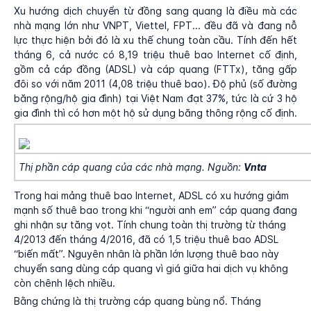
Xu hướng dịch chuyển từ đồng sang quang là điều mà các
nhà mạng lớn như VNPT, Viettel, FPT... đều đã và đang nỗ
lực thực hiện bởi đó là xu thế chung toàn cầu. Tính đến hết
tháng 6, cả nước có 8,19 triệu thuê bao Internet cố định,
gồm cả cáp đồng (ADSL) và cáp quang (FTTx), tăng gấp
đôi so với năm 2011 (4,08 triệu thuê bao). Độ phủ (số đường
băng rộng/hộ gia đình) tại Việt Nam đạt 37%, tức là cứ 3 hộ
gia đình thì có hơn một hộ sử dụng băng thông rộng cố định.
Thị phần cáp quang của các nhà mạng. Nguồn:
Vnta
Trong hai mảng thuê bao Internet, ADSL có xu hướng giảm
mạnh số thuê bao trong khi “người anh em” cáp quang đang
ghi nhận sự tăng vọt. Tính chung toàn thị trường từ tháng
4/2013 đến tháng 4/2016, đã có 1,5 triệu thuê bao ADSL
“biến mất”. Nguyên nhân là phần lớn lượng thuê bao này
chuyển sang dùng cáp quang vì giá giữa hai dịch vụ không
còn chênh lệch nhiều.
Bằng chứng là thị trường cáp quang bùng nổ. Tháng