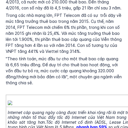
4/2013, cả nước mới có 210.000 thuê bao. Đến tháng
4/2016, con số này đã là 4,5 triệu, gấp 21 lần chỉ sau 3 năm.
Trong các nhà mạng lớn, FPT Telecom đã có sự trỗi dậy về
mức tăng trưởng thuê bao trong năm 2015. Cụ thể, năm
2014, FPT Telecom mới chiếm 6% thị phần, trong khi con số
năm 2015 ghi nhận là 25,4%. Với mức tăng trưởng thuê bao
lên tới 1.900%, thị phần thuê bao cáp quang của Viễn thông
FPT tăng hơn 4 lần so với năm 2014. Con số tương tự của
VNPT tăng 441% và Viettel tăng 314%.
"Theo tính toán, mức đầu tư cho một thuê bao cáp quang
là 6,65 triệu đồng. Để duy trì cho thuê bao hoạt động, với
vốn đầu tư bỏ ra, mức cước cáp quang khoảng 320.000
đồng/tháng mới bảo đảm có lãi", một chuyên gia ngành viễn
thông chia sẻ.
Internet cáp quang ngày càng được triển khai rộng rãi là một t
những nhân tố thúc đẩy tốc độ Internet của Việt Nam trong
khảo sát tăng hơn.Tốc độ Internet cố định (ADSL, Lease Line
trung bình của Việt Nam là 5 Mbps,
nhanh hơn 59%
so với cùn