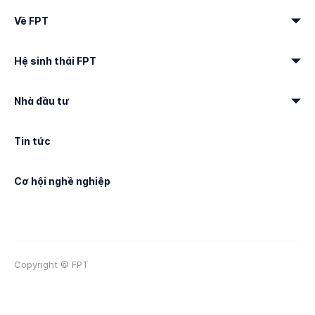
Về FPT
Hệ sinh thái FPT
Nhà đầu tư
Tin tức
Cơ hội nghề nghiệp
Copyright © FPT
Điều khoản sử dụng
Sơ đồ Website
Liên hệ & Trợ giúp
Thương hiệu