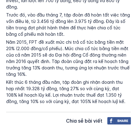
Invest, lần lượt lên 700 tỷ đồng, 680 tỷ đồng và 800 tỷ
đồng.
Trước đó, vào đầu tháng 7, tập đoàn đã hoàn tất việc tăng
vốn điều lệ, từ 3.456 tỷ đồng lên 3.975 tỷ đồng. Đây là số
tiền trong đợt phát hành thêm để thực hiện chia cổ tức
bằng cổ phiếu mới hoàn tất.
Năm 2015, FPT đề xuất mức chi trả cổ tức bằng tiền mặt
20% (2.000 đồng/cổ phiếu). Mức chia cổ tức bằng tiền mặt
của cả năm 2015 sẽ do Đại hội đồng Cổ đông thường niên
năm 2016 quyết định. Tập đoàn cũng đặt ra kế hoạch tăng
trưởng tăng 13% doanh thu, tương ứng lợi nhuận trước thuế
tăng 16%.
Kết thúc 6 tháng đầu năm, tập đoàn ghi nhận doanh thu
hợp nhất 19.328 tỷ đồng, tăng 27% so với cùng kỳ, đạt
108% kế hoạch lũy kế. Lợi nhuận trước thuế đạt 1.350 tỷ
đồng, tăng 10% so với cùng kỳ, đạt 105% kế hoạch luỹ kế.
Chia sẻ bài viết