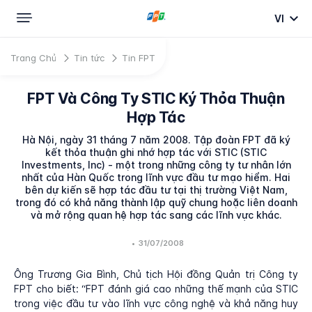
VI
Trang Chủ
Tin tức
Tin FPT
FPT Và Công Ty STIC Ký Thỏa Thuận
Hợp Tác
Hà Nội, ngày 31 tháng 7 năm 2008. Tập đoàn FPT đã ký
kết thỏa thuận ghi nhớ hợp tác với STIC (STIC
Investments, Inc) - một trong những công ty tư nhân lớn
nhất của Hàn Quốc trong lĩnh vực đầu tư mạo hiểm. Hai
bên dự kiến sẽ hợp tác đầu tư tại thị trường Việt Nam,
trong đó có khả năng thành lập quỹ chung hoặc liên doanh
và mở rộng quan hệ hợp tác sang các lĩnh vực khác.
•
31/07/2008
Ông Trương Gia Bình, Chủ tịch Hội đồng Quản trị Công ty
FPT cho biết: “FPT đánh giá cao những thế mạnh của STIC
trong việc đầu tư vào lĩnh vực công nghệ và khả năng huy