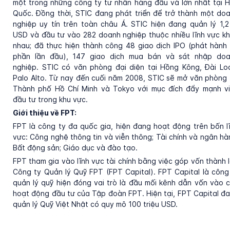
một trong những công ty tư nhân hàng đầu và lớn nhất tại 
Quốc. Đồng thời, STIC đang phát triển để trở thành một do
nghiệp uy tín trên toàn châu Á. STIC hiện đang quản lý 1,2
USD và đầu tư vào 282 doanh nghiệp thuộc nhiều lĩnh vực k
nhau; đã thực hiện thành công 48 giao dịch IPO (phát hành
phần lần đầu), 147 giao dịch mua bán và sát nhập do
nghiệp. STIC có văn phòng đại diện tại Hồng Kông, Đài Lo
Palo Alto. Từ nay đến cuối năm 2008, STIC sẽ mở văn phòng 
Thành phố Hồ Chí Minh và Tokyo với mục đích đẩy mạnh v
đầu tư trong khu vực.
Giới thiệu về FPT:
FPT là công ty đa quốc gia, hiện đang hoạt động trên bốn l
vực: Công nghệ thông tin và viễn thông; Tài chính và ngân hà
Bất động sản; Giáo dục và đào tạo.
FPT tham gia vào lĩnh vực tài chính bằng việc góp vốn thành 
Công ty Quản lý Quỹ FPT (FPT Capital). FPT Capital là công
quản lý quỹ hiện đóng vai trò là đầu mối kênh dẫn vốn vào 
hoạt động đầu tư của Tập đoàn FPT. Hiện tại, FPT Capital đ
quản lý Quỹ Việt Nhật có quy mô 100 triệu USD.