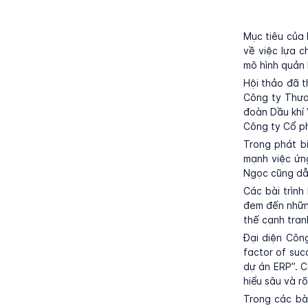
Mục tiêu của 
về việc lựa 
mô hình quản 
Hội thảo đã t
Công ty Thươ
đoàn Dầu khí
Công ty Cổ p
Trong phát b
mạnh việc ứn
Ngọc cũng dẫn
Các bài trìn
đem đến những
thế cạnh tranh
Đại diện Côn
factor of suc
dự án ERP”. 
hiểu sâu và rõ
Trong các bà