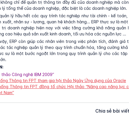
 không chỉ để quản trị thông tin đầy đủ của doanh nghiệp mà còn
n lý tổng thể của doanh nghiệp, đặc biệt là các doanh nghiệp lớn.
quản lý hầu hết các quy trình tác nghiệp như tài chính - kế toán
n xuất, nhân sự - lương, quan hệ khách hàng... ERP thực sự là mộ
 trị doanh nghiệp hiện nay với việc tăng cường khả năng quản l
ng cao hiệu quả sản xuất kinh doanh, tối ưu hóa các nguồn lực ...
vậy, ERP còn giúp các nhân viên trong việc phân tích, đánh giá t
 các tác nghiệp quản lý theo quy trình chuẩn hóa, tăng cường khả
c sự là một bước ngoặt lớn trong quy trình quản lý cho các tậ
lớn.
N:
i thảo Công nghệ IBM 2009”
hống Thông tin FPT tham gia hội thảo Ngày Ứng dụng của Oracle
hống Thông tin FPT đồng tổ chức Hội thảo “Nâng cao năng lực c
ệt Nam”
Chia sẻ bài viế