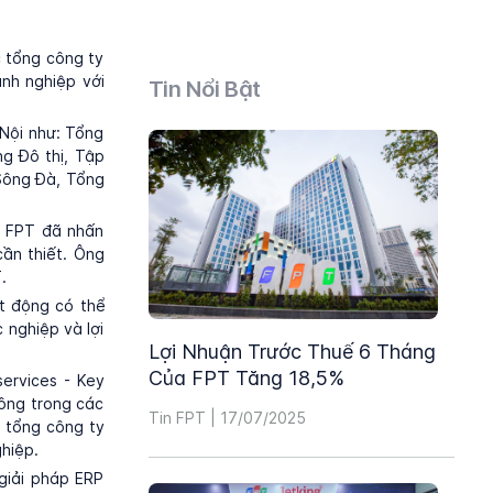
c tổng công ty
nh nghiệp với
Tin Nổi Bật
 Nội như: Tổng
g Đô thị, Tập
Sông Đà, Tổng
c FPT đã nhấn
ần thiết. Ông
.
t động có thể
 nghiệp và lợi
Lợi Nhuận Trước Thuế 6 Tháng
Của FPT Tăng 18,5%
ervices - Key
công trong các
Tin FPT | 17/07/2025
 tổng công ty
ghiệp.
giải pháp ERP