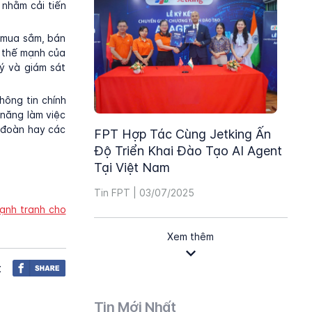
 nhằm cải tiến
, mua sắm, bán
t thế mạnh của
ý và giám sát
hông tin chính
 năng làm việc
p đoàn hay các
FPT Hợp Tác Cùng Jetking Ấn
Độ Triển Khai Đào Tạo AI Agent
Tại Việt Nam
Tin FPT | 03/07/2025
ạnh tranh cho
Xem thêm
t
Tin Mới Nhất