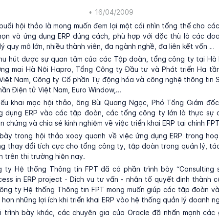
•
16/04/2009
buổi hội thảo là mong muốn đem lại một cái nhìn tổng thể cho cá
chọn và ứng dụng ERP đúng cách, phù hợp với đặc thù là các doa
lý quy mô lớn, nhiều thành viên, đa ngành nghề, đa liên kết vốn …
hu hút được sự quan tâm của các Tập đoàn, tổng công ty tại Hà
ng mại Hà Nội Hapro, Tổng Công ty Đầu tư và Phát triển Hạ tần
 Việt Nam, Công ty Cổ phần Tự động hóa và công nghệ thông tin 
hần Điện tử Việt Nam, Euro Window,…
iểu khai mạc hội thảo, ông Bùi Quang Ngọc, Phó Tổng Giám đố
g dụng ERP vào các tập đoàn, các tổng công ty lớn là thực sự c
 chứng và chia sẻ kinh nghiệm về việc triển khai ERP tại chính FPT
h bày trong hội thảo xoay quanh về việc ứng dụng ERP trong hoạ
 thay đổi tích cực cho tổng công ty, tập đoàn trong quản lý, tác
 trên thị trường hiện nay.
g ty Hệ thống Thông tin FPT đã có phần trình bày “Consulting s
cess in ERP project - Dịch vụ tư vấn - nhân tố quyết định thành 
Công ty Hệ thống Thông tin FPT
mong muốn giúp các tập đoàn và
 hơn những lợi ích khi triển khai ERP vào hệ thống quản lý doanh n
i trình bày khác, các chuyên gia của Oracle đã nhấn mạnh các 