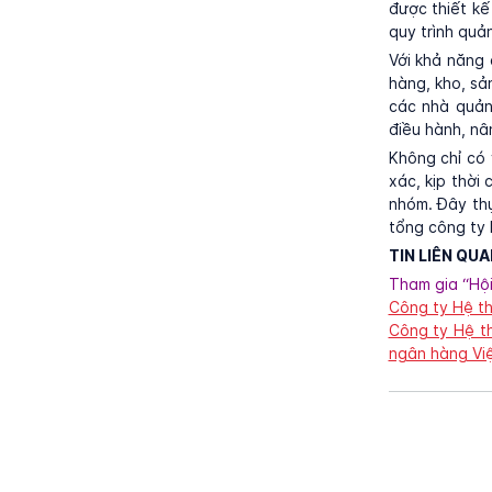
được thiết kế
quy trình quả
Với khả năng 
hàng, kho, sả
các nhà quản
điều hành, nâ
Không chỉ có 
xác, kịp thời
nhóm. Đây thự
tổng công ty 
TIN LIÊN QUA
Tham gia “Hộ
Công ty Hệ t
Công ty Hệ t
ngân hàng Vi