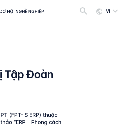
VI
CƠ HỘI NGHỀ NGHIỆP
ị Tập Đoàn
FPT (FPT-IS ERP) thuộc
 thảo “ERP – Phong cách