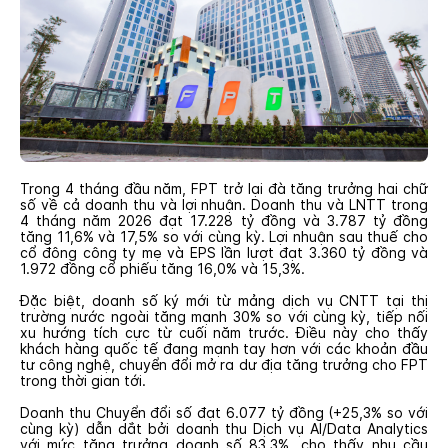
Trong 4 tháng đầu năm, FPT trở lại đà tăng trưởng hai chữ
số về cả doanh thu và lợi nhuận. Doanh thu và LNTT trong
4 tháng năm 2026 đạt 17.228 tỷ đồng và 3.787 tỷ đồng
tăng 11,6% và 17,5% so với cùng kỳ. Lợi nhuận sau thuế cho
cổ đông công ty mẹ và EPS lần lượt đạt 3.360 tỷ đồng và
1.972 đồng cổ phiếu tăng 16,0% và 15,3%.
Đặc biệt, doanh số ký mới từ mảng dịch vụ CNTT tại thị
trường nước ngoài tăng mạnh 30% so với cùng kỳ, tiếp nối
xu hướng tích cực từ cuối năm trước. Điều này cho thấy
khách hàng quốc tế đang mạnh tay hơn với các khoản đầu
tư công nghệ, chuyển đổi mở ra dư địa tăng trưởng cho FPT
trong thời gian tới.
Doanh thu Chuyển đổi số đạt 6.077 tỷ đồng (+25,3% so với
cùng kỳ) dẫn dắt bởi doanh thu Dịch vụ AI/Data Analytics
với mức tăng trưởng doanh số 83,3%, cho thấy nhu cầu