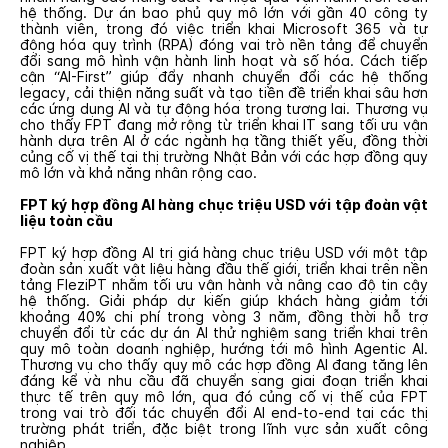
hệ thống. Dự án bao phủ quy mô lớn với gần 40 công ty
thành viên, trong đó việc triển khai Microsoft 365 và tự
động hóa quy trình (RPA) đóng vai trò nền tảng để chuyển
đổi sang mô hình vận hành linh hoạt và số hóa. Cách tiếp
cận “AI-First” giúp đẩy nhanh chuyển đổi các hệ thống
legacy, cải thiện năng suất và tạo tiền đề triển khai sâu hơn
các ứng dụng AI và tự động hóa trong tương lai. Thương vụ
cho thấy FPT đang mở rộng từ triển khai IT sang tối ưu vận
hành dựa trên AI ở các ngành hạ tầng thiết yếu, đồng thời
củng cố vị thế tại thị trường Nhật Bản với các hợp đồng quy
mô lớn và khả năng nhân rộng cao.
FPT ký hợp đồng AI hàng chục triệu USD với tập đoàn vật
liệu toàn cầu
FPT ký hợp đồng AI trị giá hàng chục triệu USD với một tập
đoàn sản xuất vật liệu hàng đầu thế giới, triển khai trên nền
tảng FleziPT nhằm tối ưu vận hành và nâng cao độ tin cậy
hệ thống. Giải pháp dự kiến giúp khách hàng giảm tới
khoảng 40% chi phí trong vòng 3 năm, đồng thời hỗ trợ
chuyển đổi từ các dự án AI thử nghiệm sang triển khai trên
quy mô toàn doanh nghiệp, hướng tới mô hình Agentic AI.
Thương vụ cho thấy quy mô các hợp đồng AI đang tăng lên
đáng kể và nhu cầu đã chuyển sang giai đoạn triển khai
thực tế trên quy mô lớn, qua đó củng cố vị thế của FPT
trong vai trò đối tác chuyển đổi AI end-to-end tại các thị
trường phát triển, đặc biệt trong lĩnh vực sản xuất công
nghiệp.