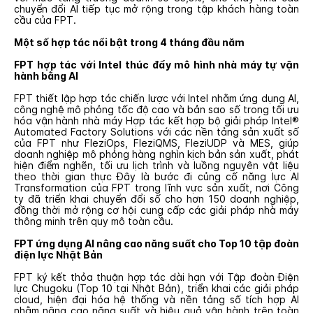
chuyển đổi AI tiếp tục mở rộng trong tập khách hàng toàn
cầu của FPT.
Một số hợp tác nổi bật trong 4 tháng đầu năm
FPT hợp tác với Intel thúc đẩy mô hình nhà máy tự vận
hành bằng AI
FPT thiết lập hợp tác chiến lược với Intel nhằm ứng dụng AI,
công nghệ mô phỏng tốc độ cao và bản sao số trong tối ưu
hóa vận hành nhà máy Hợp tác kết hợp bộ giải pháp Intel®
Automated Factory Solutions với các nền tảng sản xuất số
của FPT như FleziOps, FleziQMS, FleziUDP và MES, giúp
doanh nghiệp mô phỏng hàng nghìn kịch bản sản xuất, phát
hiện điểm nghẽn, tối ưu lịch trình và luồng nguyên vật liệu
theo thời gian thực Đây là bước đi củng cố năng lực AI
Transformation của FPT trong lĩnh vực sản xuất, nơi Công
ty đã triển khai chuyển đổi số cho hơn 150 doanh nghiệp,
đồng thời mở rộng cơ hội cung cấp các giải pháp nhà máy
thông minh trên quy mô toàn cầu.
FPT ứng dụng AI nâng cao năng suất cho Top 10 tập đoàn
điện lực Nhật Bản
FPT ký kết thỏa thuận hợp tác dài hạn với Tập đoàn Điện
lực Chugoku (Top 10 tại Nhật Bản), triển khai các giải pháp
cloud, hiện đại hóa hệ thống và nền tảng số tích hợp AI
nhằm nâng cao năng suất và hiệu quả vận hành trên toàn