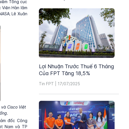
hiệm Tổng cục
c Viện Hàn lâm
INASA; Lê Xuân
Lợi Nhuận Trước Thuế 6 Tháng
Của FPT Tăng 18,5%
Tin FPT | 17/07/2025
và Cisco Việt
sống.
Giám đốc Công
iệt Nam và TP