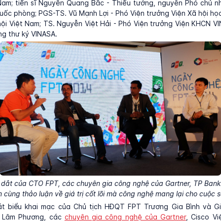
 Nam; tiến sĩ Nguyễn Quang Bắc - Thiếu tướng, nguyên Phó chủ n
uốc phòng; PGS-TS. Vũ Mạnh Lợi - Phó Viện trưởng Viện Xã hội họ
ội Việt Nam; TS. Nguyễn Việt Hải - Phó Viện trưởng Viện KHCN V
g thư ký VINASA.
 dắt của CTO FPT, các chuyên gia công nghệ của Gartner, TP Bank 
cùng thảo luận về giá trị cốt lõi mà công nghệ mang lại cho cuộc 
t biểu khai mạc của Chủ tịch HĐQT FPT Trương Gia Bình và 
 Lâm Phương, các
chuyên gia công nghệ của Gartner
, Cisco V