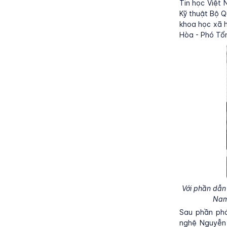
Tin học Việt
Kỹ thuật Bộ Q
khoa học xã h
Hòa - Phó Tổn
Với phần dẫn
Nam 
Sau phần phá
nghệ Nguyễn