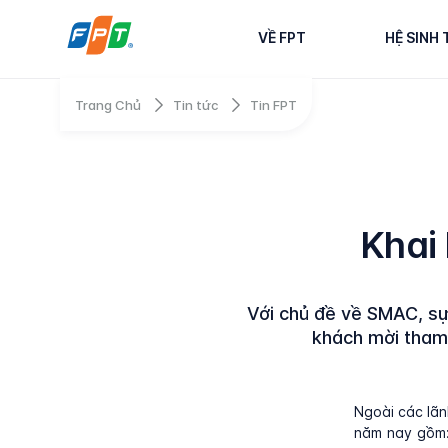
VỀ FPT
HỆ SINH 
Trang Chủ
Tin tức
Tin FPT
Khai
Với chủ đề về SMAC, sự
khách mời tham 
Ngoài các lãn
năm nay gồm: