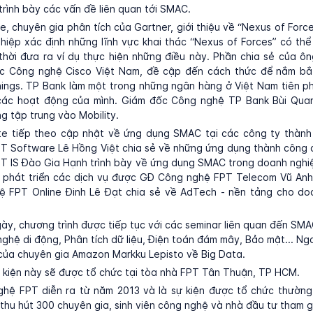
 trình bày các vấn đề liên quan tới SMAC.
, chuyên gia phân tích của Gartner, giới thiệu về “Nexus of Forc
iệp xác định những lĩnh vực khai thác “Nexus of Forces” có thể
thời đưa ra ví dụ thực hiện những điều này. Phần chia sẻ của ô
c Công nghệ Cisco Việt Nam, đề cập đến cách thức để nắm bắ
hings. TP Bank làm một trong những ngân hàng ở Việt Nam tiên ph
ác hoạt động của mình. Giám đốc Công nghệ TP Bank Bùi Qu
g tập trung vào Mobility.
e tiếp theo cập nhật về ứng dụng SMAC tại các công ty thành
T Software Lê Hồng Việt chia sẻ về những ứng dụng thành công
T IS Đào Gia Hạnh trình bày về ứng dụng SMAC trong doanh nghi
à phát triển các dịch vụ được GĐ Công nghệ FPT Telecom Vũ Anh 
 FPT Online Đinh Lê Đạt chia sẻ về AdTech - nền tảng cho do
ày, chương trình được tiếp tục với các seminar liên quan đến S
nghệ di động, Phân tích dữ liệu, Điện toán đám mây, Bảo mật... Ngo
của chuyên gia Amazon Markku Lepisto về Big Data.
 kiện này sẽ được tổ chức tại tòa nhà FPT Tân Thuận, TP HCM.
hệ FPT diễn ra từ năm 2013 và là sự kiện được tổ chức thường
n thu hút 300 chuyên gia, sinh viên công nghệ và nhà đầu tư tham g