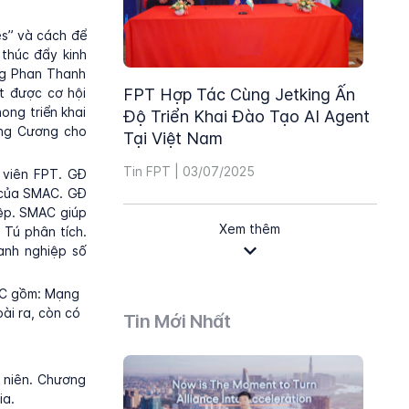
es” và cách để
 thúc đẩy kinh
ng Phan Thanh
t được cơ hội
FPT Hợp Tác Cùng Jetking Ấn
ong triển khai
Độ Triển Khai Đào Tạo AI Agent
ang Cương cho
Tại Việt Nam
Tin FPT | 03/07/2025
 viên FPT. GĐ
 của SMAC. GĐ
ệp. SMAC giúp
Xem thêm
Tú phân tích.
anh nghiệp số
MAC gồm: Mạng
ài ra, còn có
Tin Mới Nhất
 niên. Chương
ia.