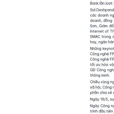
Bank lần lượt
Sid Deshpande
các doanh ngh
doanh, đồng 
Sơn, Giám đố
Internet of T
SMAC trong c
hay, ngân hàn
Những keynot
Công nghệ FP
Công nghệ FP
tối ưu hóa v
GĐ Công nghệ
thông minh.
Chiều cùng ng
xã hội, Công 
phần chia sẻ 
Ngày 16/5, sự
Ngày Công ng
trình đầu tiê