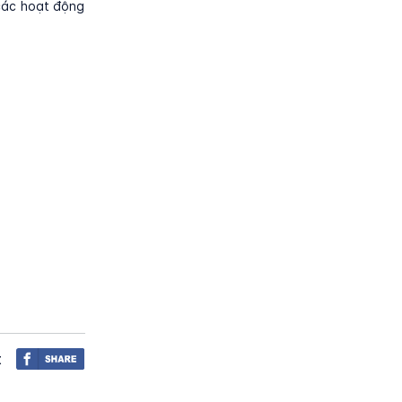
 các hoạt động
t