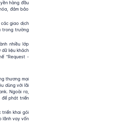
uyền hàng đầu
 hóa, đảm bảo
các giao dịch
ả trong trường
ành nhiều lớp
 dữ liệu khách
hế “Request -
ng thương mại
u dùng với lãi
nk. Ngoài ra,
 để phát triển
triển khai gói
o lãnh vay vốn