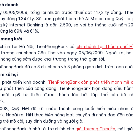
inh doanh
 05/05/2009, tổng lợi nhuận trước thuế đạt 117,3 tỷ đồng. The
 huy động 1.347 tỷ. Số lượng phát hành thẻ ATM mới trong Quý I là 
g ký Internet Banking là gần 2.500, so với ba tháng cuối năm 2
 ứng là 69% và 61%.
n mạng lưới
 chính tại Hà Nội, TienPhongBank có
chi nhánh tại Thành phố H
i trương chi nhánh Cần Thơ vào ngày 05/06/2009. Ngoài ra, hai
hòng cũng sớm được khai trương trong thời gian tới.
nPhongBank đã có 3 chi nhánh và 8 phòng giao dịch trên toàn quố
ệm xã hội
 phát triển kinh doanh,
TienPhongBank còn phát triển mạnh mẽ 
sự phát triển của cộng đồng. TienPhongBank hiện đang điều hành
, một quỹ từ thiện được thành lập bởi tập thể cán bộ n
k.
008, Quỹ HiH đã tổ chức thành công buổi hiến máu nhân 
. Ngoài ra, HiH thực hiện hàng loạt chuyến đi nhân đạo đến cá
g trẻ mồ côi, suy dinh dưỡng và người già…
nPhongBank là nhà tài trợ chính cho
giải thưởng Chim Én
, một gi