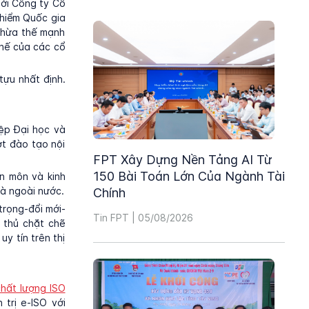
ởi Công ty Cổ
 hiểm Quốc gia
 thừa thế mạnh
thế của các cổ
ựu nhất định.
ệp Đại học và
ợt đào tạo nội
FPT Xây Dựng Nền Tảng AI Từ
150 Bài Toán Lớn Của Ngành Tài
n môn và kinh
và ngoài nước.
Chính
trọng-đổi mới-
Tin FPT | 05/08/2026
 thủ chặt chẽ
y tín trên thị
hất lượng ISO
trị e-ISO với