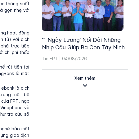
ợc thông suốt
à gọn nhẹ với
áng hoạt động
n tử) với dịch
‘1 Ngày Lương’ Nối Dài Những
 phải trực tiếp
Nhịp Cầu Giúp Bà Con Tây Ninh
i chi phí thấp
Tin FPT | 04/08/2026
ể rút tiền tại
ngBank là một
Xem thêm
 ebank là dịch
trong nội bộ
L của FPT, nạp
, Vinaphone và
như tra cứu số
 nghệ bảo mât
dụng giao dịch