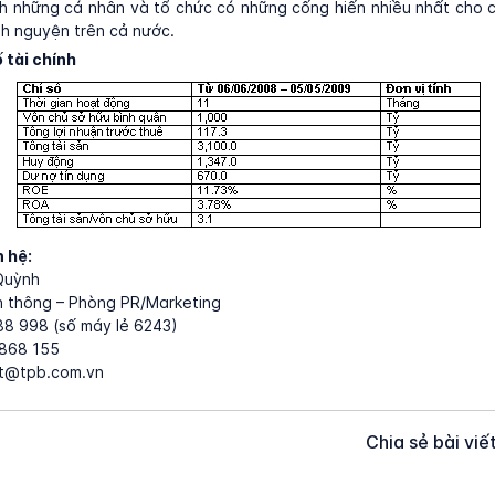
nh những cá nhân và tổ chức có những cống hiến nhiều nhất cho
ình nguyện trên cả nước.
 tài chính
n hệ:
Quỳnh
n thông – Phòng PR/Marketing
88 998 (số máy lẻ 6243)
 868 155
dt@tpb.com.vn
Chia sẻ bài viế