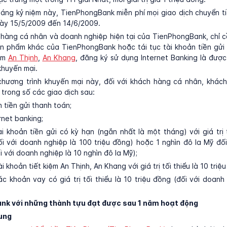
áng kỷ niệm này, TienPhongBank miễn phí mọi giao dịch chuyển ti
gày 15/5/2009 đến 14/6/2009.
 hàng cá nhân và doanh nghiệp hiện tại của TienPhongBank, chỉ 
 phẩm khác của TienPhongBank hoặc tái tục tài khoản tiền gửi 
iệm
An Thịnh
,
An Khang
, đăng ký sử dụng Internet Banking là đượ
khuyến mại.
chương trình khuyến mại này, đối với khách hàng cá nhân, khách
 trong số các giao dịch sau:
 tiền gửi thanh toán;
rnet banking;
ài khoản tiền gửi có kỳ hạn (ngắn nhất là một tháng) với giá trị t
ối với doanh nghiệp là 100 triệu đồng) hoặc 1 nghìn đô la Mỹ đối
 với doanh nghiệp là 10 nghìn đô la Mỹ);
ài khoản tiết kiệm An Thịnh, An Khang với giá trị tối thiểu là 10 triệ
ác khoản vay có giá trị tối thiểu là 10 triệu đồng (đối với doanh
k với những thành tựu đạt được sau 1 năm hoạt động
ung