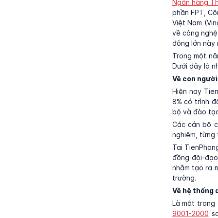
Ngân hàng Th
phần FPT, Côn
Việt Nam (Vin
về công nghệ 
đông lớn này 
Trong một nă
Dưới đây là 
Về con người
Hiện nay Tie
8% có trình đ
bộ và đào tạ
Các cán bộ c
nghiệm, từng t
Tại TienPhong
đồng đội-đạo
nhằm tạo ra m
trường.
Về hệ thống q
Là một trong
9001-2000
sa