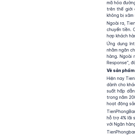
mã hóa đường
trên thế giớ
không bị xâm 
Ngoài ra, Ti
chuyển tiền. 
hợp khách hàn
Ứng dụng Int
nhằm ngăn chặ
hàng. Ngoài 
Response”, đả
Về sản phẩm 
Hiện nay Tie
dành cho khác
suất hấp dẫn
trong năm 200
hoạt động sản
TienPhongBank
hỗ trợ 4% lãi
với Ngân hàng
TienPhongban