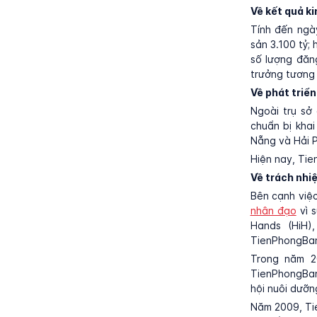
Về kết quả k
Tính đến ngày
sản 3.100 tỷ;
số lượng đăn
trưởng tương
Về phát triể
Ngoài trụ sở
chuẩn bị kha
Nẵng và Hải P
Hiện nay, Tie
Về trách nhi
Bên cạnh việc
nhân đạo
vì 
Hands (HiH)
TienPhongBan
Trong năm 2
TienPhongBank
hội nuôi dưỡn
Năm 2009, Tie