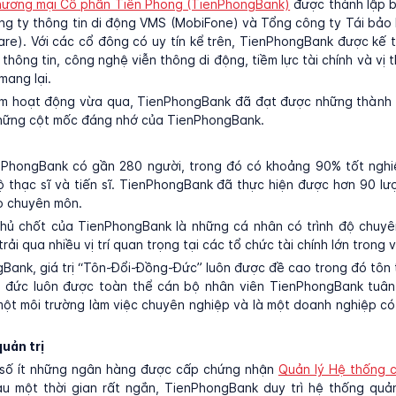
ương mại Cổ phần Tiên Phong (TienPhongBank)
được thành lập b
g ty thông tin di động VMS (MobiFone) và Tổng công ty Tái bảo
are). Với các cổ đông có uy tín kể trên, TienPhongBank được kế
thông tin, công nghệ viễn thông di động, tiềm lực tài chính và vị 
mang lại.
m hoạt động vừa qua, TienPhongBank đã đạt được những thành t
những cột mốc đáng nhớ của TienPhongBank.
nPhongBank có gần 280 người, trong đó có khoảng 90% tốt nghi
ộ thạc sĩ và tiến sĩ. TienPhongBank đã thực hiện được hơn 90 lư
o chuyên môn.
hủ chốt của TienPhongBank là những cá nhân có trình độ chuyê
rải qua nhiều vị trí quan trọng tại các tổ chức tài chính lớn trong 
Bank, giá trị “Tôn-Đổi-Đồng-Đức” luôn được đề cao trong đó tôn 
 đức luôn được toàn thể cán bộ nhân viên TienPhongBank tuân
ột môi trường làm việc chuyên nghiệp và là một doanh nghiệp có u
uản trị
 số ít những ngân hàng được cấp chứng nhận
Quản lý Hệ thống c
u một thời gian rất ngắn, TienPhongBank duy trì hệ thống quản 