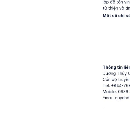
lập để tôn vi
từ thiện và t
Một số chỉ số
Thông tin liê
Dương Thúy 
Cán bộ truyề
Tel. +844-76
Mobile. 0936
Email. quynh