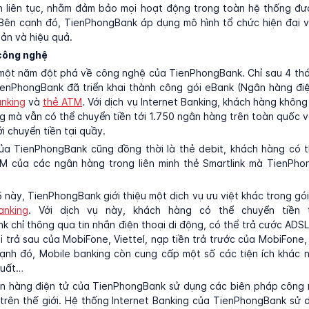
ến liên tục, nhằm đảm bảo mọi hoạt động trong toàn hệ thống đư
 Bên cạnh đó, TienPhongBank áp dụng mô hình tổ chức hiện đại v
iản và hiệu quả.
công nghệ
một năm đột phá về công nghệ của TienPhongBank. Chỉ sau 4 th
ienPhongBank đã triển khai thành công gói eBank (Ngân hàng điệ
anking
và
thẻ ATM
. Với dịch vụ Internet Banking, khách hàng không
 mà vẫn có thể chuyển tiền tới 1.750 ngân hàng trên toàn quốc vớ
i chuyển tiền tại quầy.
ủa TienPhongBank cũng đồng thời là thẻ debit, khách hàng có th
M của các ngân hàng trong liên minh thẻ Smartlink mà TienPho
 này, TienPhongBank giới thiệu một dịch vụ ưu việt khác trong gói
anking
. Với dịch vụ này, khách hàng có thể chuyển tiền 
 chỉ thông qua tin nhắn điện thoại di động, có thể trả cước ADS
ại trả sau của MobiFone, Viettel, nạp tiền trả trước của MobiFone
cạnh đó, Mobile banking còn cung cấp một số các tiện ích khác 
 suất…
n hàng điện tử của TienPhongBank sử dụng các biên pháp công
 trên thế giới. Hệ thống Internet Banking của TienPhongBank sử 