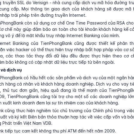
 truyền SSL do Verisign - nhà cung cấp dịch vụ mã hóa đường tr
i cung cấp. Mọi thông tin giao dịch của khách hàng sẽ được mã
nhập trái phép trên đường truyền Internet.
enPhongBank còn sử dụng cơ chế One Time Password của RSA cho 
Cơ chế này giúp đảm bảo an toàn cho tài khoản khách hàng kể c
g vô ý để lộ mật khẩu truy nhập Internet Banking của mình.
ernet Banking của TienPhongBank cũng được thiết kế phân th
n việc hacker có thể thực hiện truy nhập bất hợp pháp vào cơ sở
ra, các thao tác thay đổi dữ liệu đều được thực hiện theo cơ c
m bảo không có cập nhật dữ liệu trực tiếp từ bên ngoài.
và dịch vụ
nPhongBank có hầu hết các sản phẩm và dịch vụ của một ngân hà
h hàng cá nhân và khách hàng doanh nghiệp. Dịch vụ cho vay tiê
, thủ tục đơn giản, hiệu quả đang là thế mạnh của TienPhongBa
9, TienPhongBank cũng tài trợ cho một số các doanh nghiệp lớn
 xuất kinh doanh đem lại sự tín nhiệm cao của khách hàng.
 cũng thưc hiện nghiêm túc chủ trương của Chính phủ trong việc 
 suất và ký kết Biên bản thỏa thuận hợp tác về việc cấp vốn và bả
 Phát triển Việt Nam VDB.
k tiếp tục cam kết không thu phí ATM đến hết năm 2009.