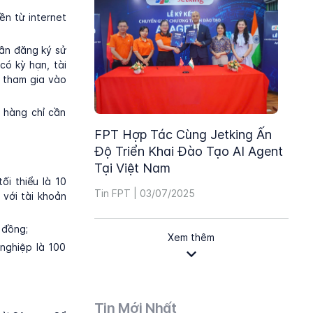
ền từ internet
cần đăng ký sử
có kỳ hạn, tài
c tham gia vào
 hàng chỉ cần
FPT Hợp Tác Cùng Jetking Ấn
Độ Triển Khai Đào Tạo AI Agent
Tại Việt Nam
ối thiểu là 10
Tin FPT | 03/07/2025
 với tài khoản
u đồng;
Xem thêm
 nghiệp là 100
Tin Mới Nhất