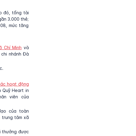
o đó, tổng tài
gần 3.000 thẻ;
008, mức tăng
ồ Chí Minh
và
 chi nhánh Đà
c.
các hoạt động
 Quỹ Heart in
hân viên của
đạo của toàn
c trung tâm xã
ải thưởng được