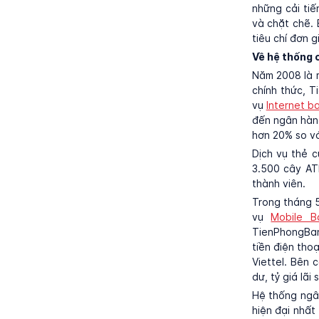
những cải ti
và chặt chẽ.
tiêu chí đơn g
Về hệ thống 
Năm 2008 là 
chính thức, T
vụ
Internet b
đến ngân hàng
hơn 20% so vớ
Dịch vụ thẻ c
3.500 cây AT
thành viên.
Trong tháng 5
vụ
Mobile B
TienPhongBank
tiền điện tho
Viettel. Bên 
dư, tỷ giá lãi
Hệ thống ngâ
hiện đại nhất