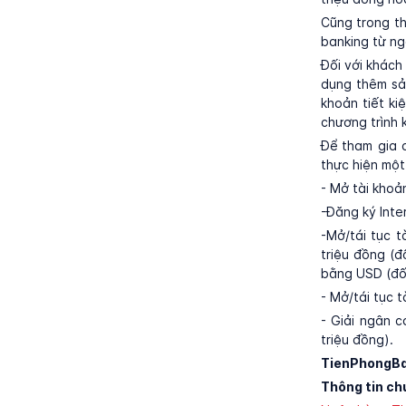
Cũng trong th
banking từ n
Đối với khách
dụng thêm sản
khoản tiết k
chương trình 
Để tham gia 
thực hiện một
- Mở tài khoản
-Đăng ký Inte
-Mở/tái tục t
triệu đồng (đ
bằng USD (đối
- Mở/tái tục t
- Giải ngân c
triệu đồng).
TienPhongBan
Thông tin ch