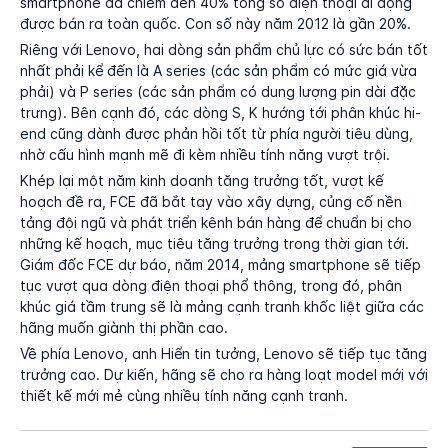
smartphone đã chiếm đến 40% tổng số điện thoại di động
được bán ra toàn quốc. Con số này năm 2012 là gần 20%.
Riêng với Lenovo, hai dòng sản phẩm chủ lực có sức bán tốt
nhất phải kể đến là A series (các sản phẩm có mức giá vừa
phải) và P series (các sản phẩm có dung lượng pin dài đặc
trưng). Bên cạnh đó, các dòng S, K hướng tới phân khúc hi-
end cũng dành được phản hồi tốt từ phía người tiêu dùng,
nhờ cấu hình mạnh mẽ đi kèm nhiều tính năng vượt trội.
Khép lại một năm kinh doanh tăng trưởng tốt, vượt kế
hoạch đề ra, FCE đã bắt tay vào xây dựng, củng cố nền
tảng đội ngũ và phát triển kênh bán hàng để chuẩn bị cho
những kế hoạch, mục tiêu tăng trưởng trong thời gian tới.
Giám đốc FCE dự báo, năm 2014, mảng smartphone sẽ tiếp
tục vượt qua dòng điện thoại phổ thông, trong đó, phân
khúc giá tầm trung sẽ là mảng cạnh tranh khốc liệt giữa các
hãng muốn giành thị phần cao.
Về phía Lenovo, anh Hiển tin tưởng, Lenovo sẽ tiếp tục tăng
trưởng cao. Dự kiến, hãng sẽ cho ra hàng loạt model mới với
thiết kế mới mẻ cùng nhiều tính năng cạnh tranh.