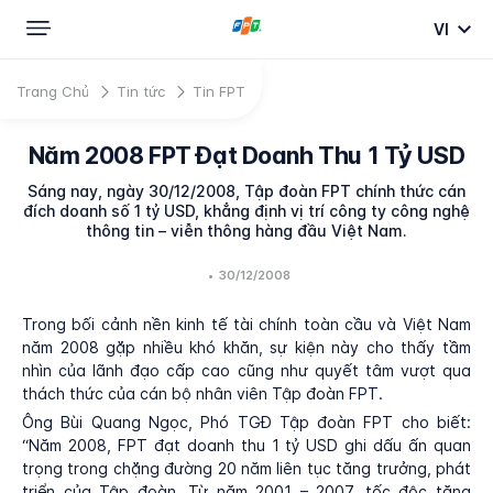
VI
Trang Chủ
Tin tức
Tin FPT
Năm 2008 FPT Đạt Doanh Thu 1 Tỷ USD
Sáng nay, ngày 30/12/2008, Tập đoàn FPT chính thức cán
đích doanh số 1 tỷ USD, khẳng định vị trí công ty công nghệ
thông tin – viễn thông hàng đầu Việt Nam.
•
30/12/2008
Trong bối cảnh nền kinh tế tài chính toàn cầu và Việt Nam
năm 2008 gặp nhiều khó khăn, sự kiện này cho thấy tầm
nhìn của lãnh đạo cấp cao cũng như quyết tâm vượt qua
thách thức của cán bộ nhân viên Tập đoàn FPT.
Ông Bùi Quang Ngọc, Phó TGĐ Tập đoàn FPT cho biết:
“Năm 2008, FPT đạt doanh thu 1 tỷ USD ghi dấu ấn quan
trọng trong chặng đường 20 năm liên tục tăng trưởng, phát
triển của Tập đoàn. Từ năm 2001 – 2007, tốc độc tăng