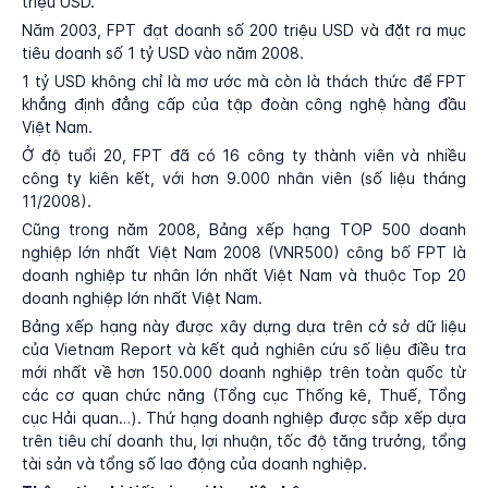
triệu USD.
Năm 2003, FPT đạt doanh số 200 triệu USD và đặt ra mục
tiêu doanh số 1 tỷ USD vào năm 2008.
1 tỷ USD không chỉ là mơ ước mà còn là thách thức để FPT
khẳng định đẳng cấp của tập đoàn công nghệ hàng đầu
Việt Nam.
Ở độ tuổi 20, FPT đã có 16 công ty thành viên và nhiều
công ty kiên kết, với hơn 9.000 nhân viên (số liệu tháng
11/2008).
Cũng trong năm 2008, Bảng xếp hạng TOP 500 doanh
nghiệp lớn nhất Việt Nam 2008 (VNR500) công bố FPT là
doanh nghiệp tư nhân lớn nhất Việt Nam và thuộc Top 20
doanh nghiệp lớn nhất Việt Nam.
Bảng xếp hạng này được xây dựng dựa trên cở sở dữ liệu
của Vietnam Report và kết quả nghiên cứu số liệu điều tra
mới nhất về hơn 150.000 doanh nghiệp trên toàn quốc từ
các cơ quan chức năng (Tổng cục Thống kê, Thuế, Tổng
cục Hải quan…). Thứ hạng doanh nghiệp được sắp xếp dựa
trên tiêu chí doanh thu, lợi nhuận, tốc độ tăng trưởng, tổng
tài sản và tổng số lao động của doanh nghiệp.