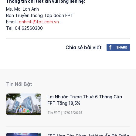
Thông tin chi tiết xin vui lòng liên hệ:
Ms. Mai Lan Anh
Ban Truyền thông Tập đoàn FPT
Email:
anhmtl@fpt.com.vn
Tel: 04.62560300
Chia sẻ bài viết
Tin Nổi Bật
Lợi Nhuận Trước Thuế 6 Tháng Của
FPT Tăng 18,5%
Tin FPT | 17/07/2025
FPT Hợp Tác Cùng Jetking Ấn Độ Triển