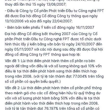
thay đổi lần thứ 15 ngày 13/08/2007;
- Điều lệ Công ty Cổ phần Phát triển Đầu tư Công nghệ FPT
đã được Đại hội đồng Cổ đông Công ty thông qua ngày
13/10/2006 và sửa đổi ngày 22/04/2007;
- Biên bản kiểm phiếu Ý kiến cổ đông ngày 16/11/2007
Đại hội đồng Cổ đông bất thường 2007 của Công ty Cổ
phần Phát triển Đầu tư Công nghệ FPT được tổ chức dưới
hình thức lấy ý kiến bằng văn bản từ ngày 24/10/2007 đến
ngày 05/11/2007 với các nội dung sau đây đã được Đại hội
đồng cổ đông Công ty FPT thông qua hợp lệ:
Vấn đề 1: Lùi thời điểm phát hành thêm cổ phần ra bên
ngoài để tăng vốn điều lệ với số lượng không quá 10% vốn
điều lệ tại thời điểm phát hành sang thời điểm thích hợp
trong năm 2008. (với tỷ lệ tán thành đạt 77.004% trên tổng
số cổ phần có quyền biểu quyết.)
Vấn đề 2: Lùi thời điểm phát hành thêm cổ phần phổ thông
theo mệnh giá cho các cổ đông hiện hữu từ quỹ thặng dư
vốn với số lượng phát hành bằng 50% vốn điều lệ tại thời
điểm phát hành vào thời điểm thích hợp trong năm 2008.
(với tỷ lệ tán thành đạt 76.197% trên tổng số cổ phần có