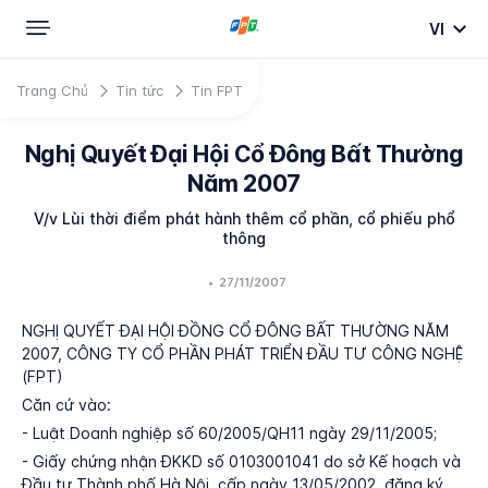
VI
Trang Chủ
Tin tức
Tin FPT
Nghị Quyết Đại Hội Cổ Đông Bất Thường
Năm 2007
V/v Lùi thời điểm phát hành thêm cổ phần, cổ phiếu phổ
thông
•
27/11/2007
NGHỊ QUYẾT ĐẠI HỘI ĐỒNG CỔ ĐÔNG BẤT THƯỜNG NĂM
2007, CÔNG TY CỔ PHẦN PHÁT TRIỂN ĐẦU TƯ CÔNG NGHỆ
(FPT)
Căn cứ vào:
- Luật Doanh nghiệp số 60/2005/QH11 ngày 29/11/2005;
- Giấy chứng nhận ĐKKD số 0103001041 do sở Kế hoạch và
Đầu tư Thành phố Hà Nội, cấp ngày 13/05/2002, đăng ký