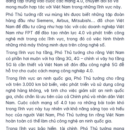
đang tập trung vào cuộc các mạng 4.0, chuyển đổi số và
mong muốn hợp tác với Việt Nam trong những lĩnh vực này.
Phó Thủ tướng rất vui mừng khi được biết những tập đoàn
hàng đầu như Siemens, Airbus, Mitsubishi…. đã chọn Việt
Nam để đầu tư cũng như hợp tác với các doanh nghiệp Việt
Nam như FPT để đào tạo nhân lực 4.0 và phát triển công
nghệ mới trong các lĩnh vực, trong đó có việc hình thành
những nhà máy thông minh dựa trên công nghệ số.
Trong lĩnh vực hạ tầng, Phó Thủ tướng cho rằng Việt Nam
có phần hơi muộn với hạ tầng 3G, 4G – chính vì vậy hạ tầng
5G là cần thiết và Việt Nam sẽ đón đầu công nghệ 5G đễ
hỗ trợ cho cuộc cách mạng công nghiệp 4.0.
Trong lĩnh vực an ninh quốc gia, Phó Thủ tướng cho rằng
với trên 3.000 km bờ biển, việc phát triển và sử dụng công
nghệ hàng không, vệ tinh cho việc giám sát an ninh quốc
gia, chắc chắn là ưu tiên của cả Chính phủ và nhân dân Việt
Nam. Cuộc cách mạng số 4.0 tạo ra những bài toán khó
trong lĩnh vực này tuy nhiên với khả năng sáng tạo và hiếu
học của người Việt Nam, Phó Thủ tướng tin rằng Việt Nam
hoàn toàn có thể làm chủ công nghệ an ninh quốc gia.
Trong lĩnh vực bảo hiểm, tài chính, Phó Thủ tướng mong