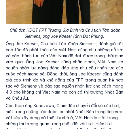
Chủ tịch HĐQT FPT Trương Gia Bình và Chủ tịch Tập đoàn
Siemens, ông Joe Kaeser (ảnh Đạt Phùng)
Ông Joe Kaeser, Chủ tịch Tập đoàn Siemens, đánh giá rất
cao tốc độ phát triển của Việt Nam cũng như những nỗ lực
và các thành tựu của Việt Nam đã đạt được trong thời gian
vừa qua. Ông Joe Kaeser cũng nhấn mạnh, Việt Nam có
nguồn nhân lực năng động đáp ứng nhu cầu nhân lực của
cuộc cách mạng số. Đồng thời, ông Joe Kaeser cũng đánh
giá cao trình độ và khả năng của FPT trong quan hệ hợp
tác với Siemens về đào tạo nguồn nhân lực cho cách mạng
4.0 cho không chỉ Việt Nam mà còn cả thị trường Nhật Bản
và Châu Âu.
Còn theo ông Kanazawa, Giám đốc chuyển đổi số của Lixil,
một trong những tập đoàn lớn nhất Nhật Bản trong lĩnh vực
vật liệu xây dựng và thiết bị nhà ở, Việt Nam là một trong
những thị trường quan trọng nhất đối với Lixil. Hiện Lixil