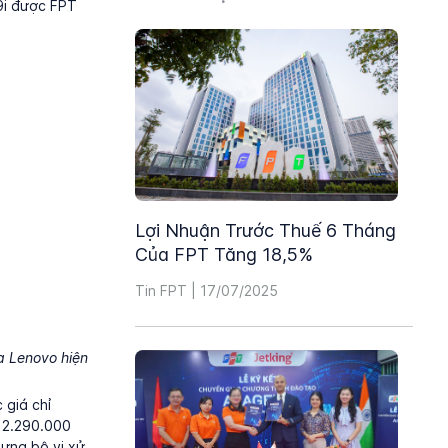
69i được FPT
Lợi Nhuận Trước Thuế 6 Tháng
Của FPT Tăng 18,5%
Tin FPT | 17/07/2025
a Lenovo hiện
 giá chỉ
n 2.290.000
hưng bộ vi xử