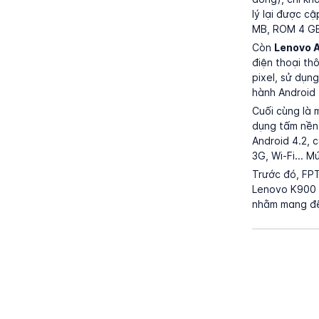
lý lại được c
MB, ROM 4 GB 
Còn
Lenovo 
điện thoại th
pixel, sử dụn
hành Android 
Cuối cùng là
dụng tấm nền 
Android 4.2, 
3G, Wi-Fi... 
Trước đó, FPT
Lenovo K900 
nhằm mang đến