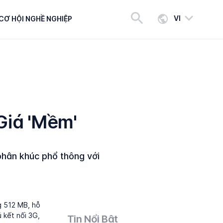
VI
CƠ HỘI NGHỀ NGHIỆP
Giá 'mềm'
hân khúc phổ thông với
g 512 MB, hỗ
 kết nối 3G,
Tin Nổi Bật