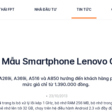
THÁI FPT
NHÀ ĐẦU TƯ
TIN TỨC
 Mẫu Smartphone Lenovo 
269i, A369i, A516 và A850 hướng đến khách hàng p
mức giá chỉ từ 1.390.000 đồng.
•
23/10/2013
i
trang bị bộ xử lý lõi kép 1 GHz, bộ nhớ RAM 256 MB, bộ nhớ tron
hẻ nhớ lên tới 32 GB, chạy trên hệ điều hành Android 2.3 với đầy đủ