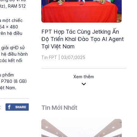
1 GHz), RAM 512
a một chiếc
854 x 480
FPT Hợp Tác Cùng Jetking Ấn
rên hệ điều
Độ Triển Khai Đào Tạo AI Agent
Tại Việt Nam
 giải qHD sử
 hệ điều hành
Tin FPT | 03/07/2025
các kết nối
êu phẩm
Xem thêm
 P780 (8 GB)
iệt Nam.
t
Tin Mới Nhất