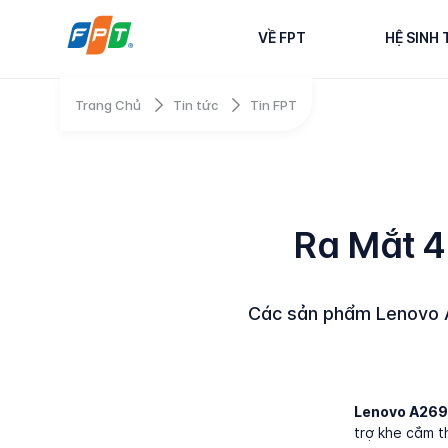
VỀ FPT
HỆ SINH 
Trang Chủ
Tin tức
Tin FPT
Ra Mắt 4
Các sản phẩm Lenovo A
Lenovo A269
trợ khe cắm t