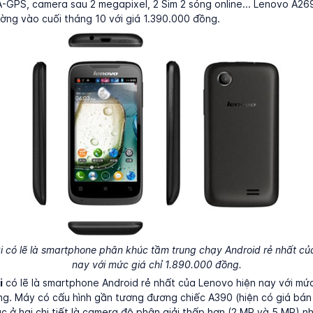
ị A-GPS, camera sau 2 megapixel, 2 Sim 2 sóng online... Lenovo A2
rường vào cuối tháng 10 với giá 1.390.000 đồng.
có lẽ là smartphone phân khúc tầm trung chạy Android rẻ nhất củ
nay với mức giá chỉ 1.890.000 đồng.
i
có lẽ là smartphone Android rẻ nhất của Lenovo hiện nay với mức
. Máy có cấu hình gần tương đương chiếc A390 (hiện có giá bá
ác ở hai chi tiết là camera độ phân giải thấp hơn (2 MP và 5 MP) n