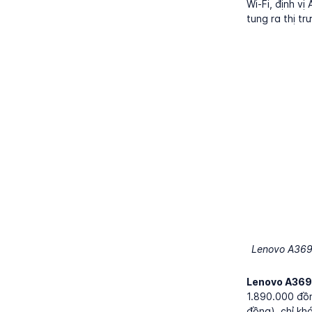
Wi-Fi, định v
tung ra thị t
Lenovo A369i 
Lenovo A369
1.890.000 đồng
đồng), chỉ kh