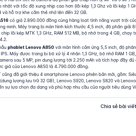
ập nhật với tốc độ xung nhịp cao hơn (lõi kép 1,3 Ghz và lõi kép 
và hỗ trợ khe cắm thẻ nhớ lên đến 32 GB.
A516
có giá 2.890.000 đồng cùng hàng loạt tính năng vượt trội củ
ông minh. Máy trang bị màn hình kích thước 4,5 inch, độ phân giải 
g chip lõi kép MTK 1,3 GHz, RAM 512 MB, bộ nhớ trong 4 GB, chạy t
4.2.
 mẫu
phablet Lenovo A850
với màn hình cảm ứng 5,5 inch, độ phân
IPS. Máy được trang bị bộ xử lý 4 nhân 1,3 GHz, bộ nhớ RAM 1 GB,
camera sau 5 MP, pin dung lượng tới 2.250 mAh và tích hợp đầy đủ 
Mức giá của Lenovo A850 là 4.790.000 đồng.
 cũng đã giới thiệu 4 smartphone Lenovo phiên bản mới, gồm: Si
(dung lượng lưu trữ 32 GB), Lenovo S920, Lenovo S820 và Lenovo
 sự lựa chọn đa dạng và phù hợp nhu cầu của người tiêu dùng V
Chia sẻ bài viế