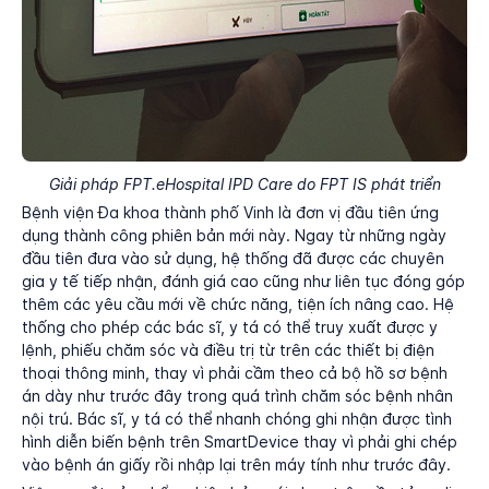
Giải pháp FPT.eHospital IPD Care do FPT IS phát triển
Bệnh viện Đa khoa thành phố Vinh là đơn vị đầu tiên ứng
dụng thành công phiên bản mới này. Ngay từ những ngày
đầu tiên đưa vào sử dụng, hệ thống đã được các chuyên
gia y tế tiếp nhận, đánh giá cao cũng như liên tục đóng góp
thêm các yêu cầu mới về chức năng, tiện ích nâng cao. Hệ
thống cho phép các bác sĩ, y tá có thể truy xuất được y
lệnh, phiếu chăm sóc và điều trị từ trên các thiết bị điện
thoại thông minh, thay vì phải cầm theo cả bộ hồ sơ bệnh
án dày như trước đây trong quá trình chăm sóc bệnh nhân
nội trú. Bác sĩ, y tá có thể nhanh chóng ghi nhận được tình
hình diễn biến bệnh trên SmartDevice thay vì phải ghi chép
vào bệnh án giấy rồi nhập lại trên máy tính như trước đây.