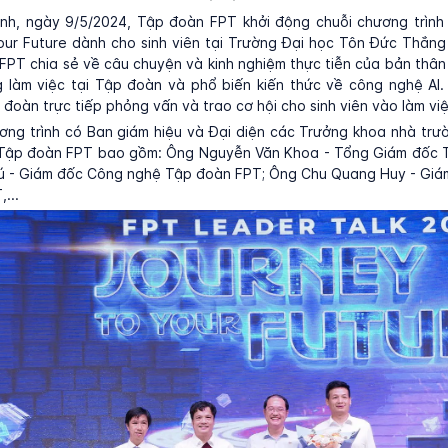
inh, ngày 9/5/2024, Tập đoàn FPT khởi động chuỗi chương trình 
our Future dành cho sinh viên tại Trường Đại học Tôn Đức Thắng
PT chia sẻ về câu chuyện và kinh nghiệm thực tiễn của bản thâ
g làm việc tại Tập đoàn và phổ biến kiến thức về công nghệ AI.
đoàn trực tiếp phỏng vấn và trao cơ hội cho sinh viên vào làm việ
ơng trình có Ban giám hiệu và Đại diện các Trưởng khoa nhà trư
Tập đoàn FPT bao gồm: Ông Nguyễn Văn Khoa - Tổng Giám đốc 
ú - Giám đốc Công nghệ Tập đoàn FPT; Ông Chu Quang Huy - Giá
...