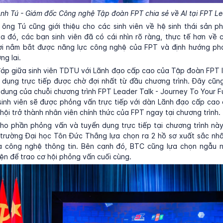
nh Tú - Giám đốc Công nghệ Tập đoàn FPT chia sẻ về AI tại FPT Le
ông Tú cũng giới thiệu cho các sinh viên về hệ sinh thái sản 
ua đó, các bạn sinh viên đã có cái nhìn rõ ràng, thực tế hơn về
ời nắm bắt được năng lực công nghệ của FPT và định hướng phát
ng lai.
đáp giữa sinh viên TDTU với Lãnh đạo cấp cao của Tập đoàn FPT 
dụng trực tiếp được chờ đợi nhất từ đầu chương trình. Đây cũng
 dung của chuỗi chương trình FPT Leader Talk - Journey To Your F
sinh viên sẽ được phỏng vấn trực tiếp với dàn Lãnh đạo cấp ca
hội trở thành nhân viên chính thức của FPT ngay tại chương trình.
ho phần phỏng vấn và tuyển dụng trực tiếp tại chương trình nà
trường Đại học Tôn Đức Thắng lựa chọn ra 2 hồ sơ xuất sắc nhấ
oa công nghệ thông tin. Bên cạnh đó, BTC cũng lựa chọn ngẫu nh
iện để trao cơ hội phỏng vấn cuối cùng.