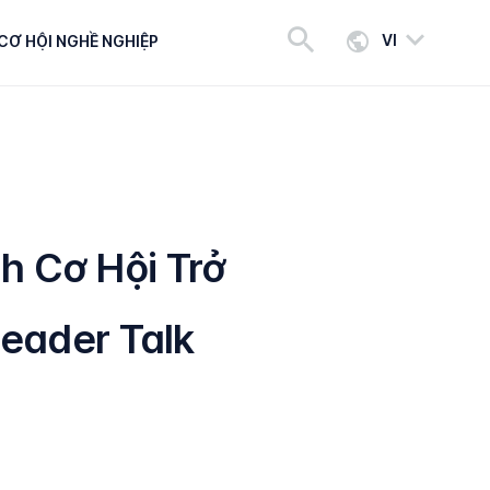
VI
CƠ HỘI NGHỀ NGHIỆP
h Cơ Hội Trở
eader Talk