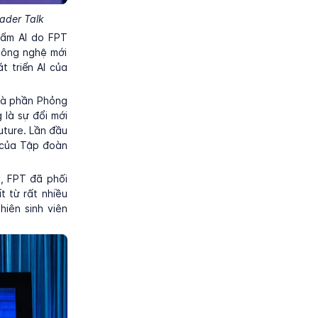
ader Talk
phẩm AI do FPT
 công nghệ mới
 triển AI của
là phần Phỏng
 là sự đổi mới
uture. Lần đầu
o của Tập đoàn
y, FPT đã phối
t từ rất nhiều
iên sinh viên