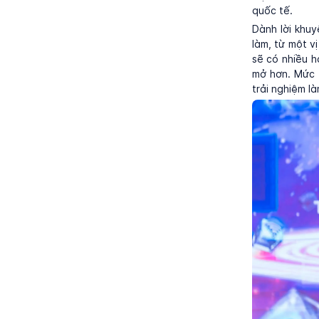
quốc tế.
Dành lời khu
làm, từ một v
sẽ có nhiều h
mở hơn. Mức t
trải nghiệm là