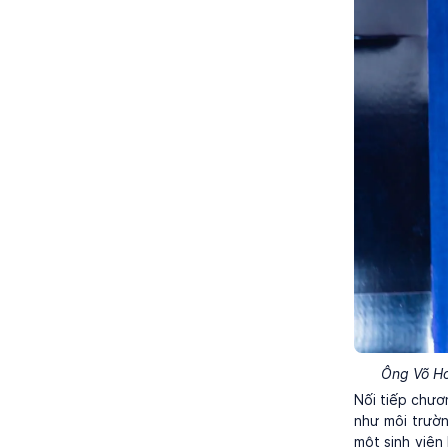
Ông Võ Ho
Nối tiếp chươ
như môi trườn
một sinh viê