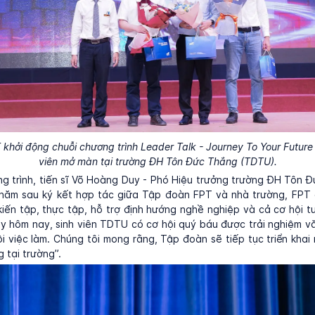
khởi động chuỗi chương trình Leader Talk - Journey To Your Future
viên mở màn tại trường ĐH Tôn Đức Thắng (TDTU).
 trình, tiến sĩ Võ Hoàng Duy - Phó Hiệu trưởng trường ĐH Tôn 
 năm sau ký kết hợp tác giữa Tập đoàn FPT và nhà trường, FPT 
kiến tập, thực tập, hỗ trợ định hướng nghề nghiệp và cả cơ hội 
ày hôm nay, sinh viên TDTU có cơ hội quý báu được trải nghiệm 
ội việc làm. Chúng tôi mong rằng, Tập đoàn sẽ tiếp tục triển khai
 tại trường”.