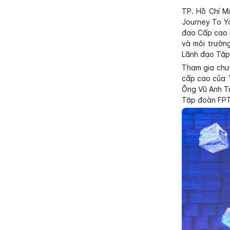
TP. Hồ Chí M
Journey To Y
đạo Cấp cao F
và môi trườn
Lãnh đạo Tập 
Tham gia chư
cấp cao của 
Ông Vũ Anh T
Tập đoàn FPT,