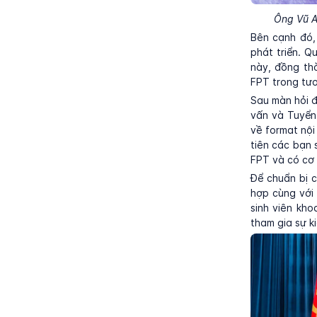
Ông Vũ A
Bên cạnh đó, 
phát triển. Q
này, đồng th
FPT trong tươ
Sau màn hỏi 
vấn và Tuyển 
về format nội
tiên các bạn 
FPT và có cơ 
Để chuẩn bị c
hợp cùng với 
sinh viên kh
tham gia sự k