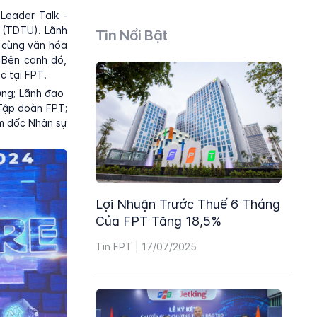
Leader Talk -
 (TDTU). Lãnh
Tin Nổi Bật
n cùng văn hóa
 Bên cạnh đó,
c tại FPT.
ờng; Lãnh đạo
Tập đoàn FPT;
m đốc Nhân sự
Lợi Nhuận Trước Thuế 6 Tháng
Của FPT Tăng 18,5%
Tin FPT | 17/07/2025