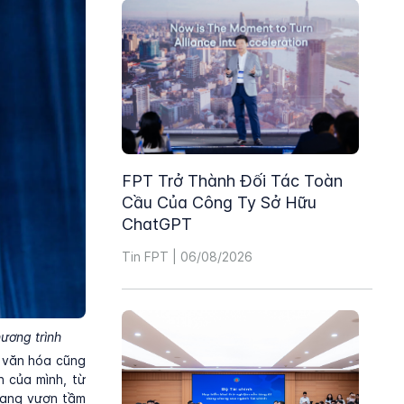
FPT Trở Thành Đối Tác Toàn
Cầu Của Công Ty Sở Hữu
ChatGPT
Tin FPT | 06/08/2026
ương trình
, văn hóa cũng
h của mình, từ
đang vươn tầm