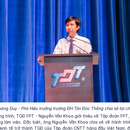
àng Duy - Phó Hiệu trưởng trường ĐH Tôn Đức Thắng chia sẻ tại ch
ng trình, TGĐ FPT - Nguyễn Văn Khoa giới thiệu về Tập đoàn FPT
g làm việc. Đặc biệt, ông Nguyễn Văn Khoa chia sẻ về hành trìn
n kinh tế trở thành TGĐ của Tập đoàn CNTT hàng đầu Việt Nam, 