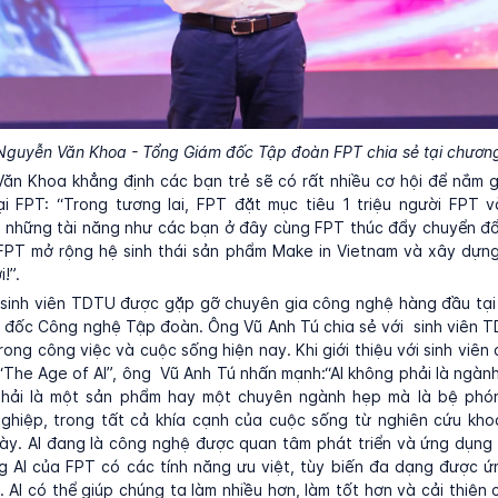
guyễn Văn Khoa - Tổng Giám đốc Tập đoàn FPT chia sẻ tại chương
n Khoa khẳng định các bạn trẻ sẽ có rất nhiều cơ hội để nắm gi
ại FPT: “Trong tương lai, FPT đặt mục tiêu 1 triệu người FPT 
 những tài năng như các bạn ở đây cùng FPT thúc đẩy chuyển đổ
FPT mở rộng hệ sinh thái sản phẩm Make in Vietnam và xây dựng
!”.
 sinh viên TDTU được gặp gỡ chuyên gia công nghệ hàng đầu tại
m đốc Công nghệ Tập đoàn. Ông Vũ Anh Tú chia sẻ với sinh viên 
trong công việc và cuộc sống hiện nay. Khi giới thiệu với sinh viên
 “The Age of AI”, ông Vũ Anh Tú nhấn mạnh:“AI không phải là ngàn
hải là một sản phẩm hay một chuyên ngành hẹp mà là bệ phó
ghiệp, trong tất cả khía cạnh của cuộc sống từ nghiên cứu kho
ày. AI đang là công nghệ được quan tâm phát triển và ứng dụng 
g AI của FPT có các tính năng ưu việt, tùy biến đa dạng được ứ
c. AI có thể giúp chúng ta làm nhiều hơn, làm tốt hơn và cải thiện