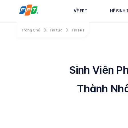
VỀ FPT
HỆ SINH 
Trang Chủ
Tin tức
Tin FPT
Sinh Viên P
Thành Nhâ