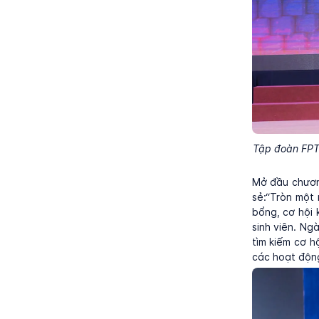
Tập đoàn FPT 
Mở đầu chương
sẻ:“Tròn một
bổng, cơ hội 
sinh viên. Ng
tìm kiếm cơ h
các hoạt động