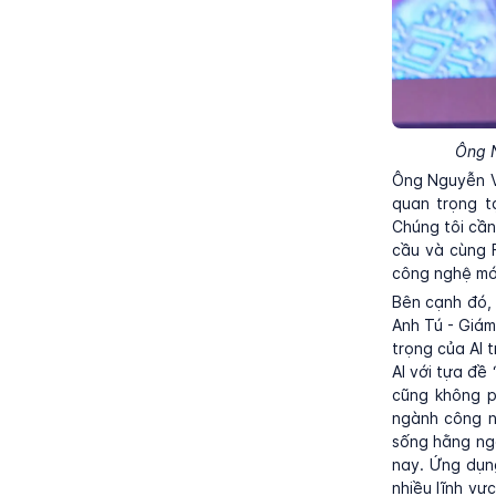
Ông N
Ông Nguyễn Vă
quan trọng t
Chúng tôi cần
cầu và cùng 
công nghệ mới
Bên cạnh đó,
Anh Tú - Giá
trọng của AI 
AI với tựa đề
cũng không p
ngành công n
sống hằng ng
nay. Ứng dụn
nhiều lĩnh vự