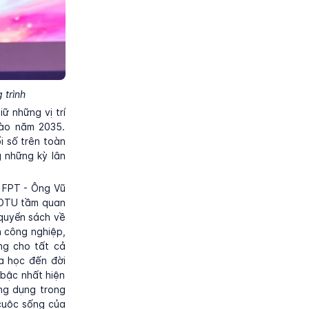
 trình
ữ những vị trí
vào năm 2035.
i số trên toàn
 những kỳ lân
 FPT - Ông Vũ
TDTU tầm quan
 quyển sách về
h công nghiệp,
ng cho tất cả
a học đến đời
bậc nhất hiện
ng dụng trong
 cuộc sống của