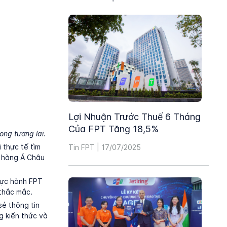
Lợi Nhuận Trước Thuế 6 Tháng
Của FPT Tăng 18,5%
ong tương lai.
 thực tế tìm
Tin FPT | 17/07/2025
n hàng Á Châu
hực hành FPT
 thắc mắc.
ẻ thông tin
g kiến thức và