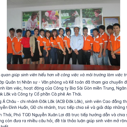
uan giúp sinh viên hiểu hơn về công việc và môi trường làm việc tr
 lớp Quản trị Nhân sự - Văn phòng và Kế toán đã tham gia chuyến đi
rình làm việc, hoạt động của Công ty Bia Sài Gòn miền Trung, Ngâ
ăk Lăk và Công ty Cổ phần Cà phê An Thái.
 Á Châu - chi nhánh Đăk Lăk (ACB Đăk Lăk), sinh viên Cao đẳng t
ễn Đình Huấn, GĐ chi nhánh, trực tiếp chia sẻ và giải đáp những
n Thái, Phó TGĐ Nguyễn Xuân Lợi đã trực tiếp hướng dẫn và chia s
g còn đưa ra nhiều câu hỏi, đề tài thảo luận giúp sinh viên mở rộn
biết.