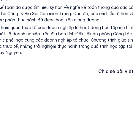
Kế toán đã được tìm hiểu kỹ hơn về nghề kế toán thông qua các 
 tại Công ty Bia Sài Gòn miền Trung. Qua đó, các em hiểu rõ hơn về
hư phần thực hành đã được học trên giảng đường.
tham quan thực tế các doanh nghiệp là hoạt động học tập mô hình
ột số doanh nghiệp trên địa bàn tỉnh Đăk Lăk do phòng Công tác s
ic phối hợp cùng các doanh nghiệp tổ chức. Chương trình giúp sin
c thực tế, những trải nghiệm thực hành trong quá trình học tập tạ
Tây Nguyên.
Chia sẻ bài viế