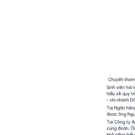
Chuyến tham q
Sinh viên hai
hiểu về quy t
- chi nhánh Đ
Tại Ngân hàng
được ông Nguy
Tại Công ty A
cùng đoàn. Ôn
khả năng hiểu 