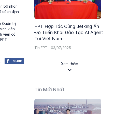
cán bộ nhân
 cách định
 Quản trị
FPT Hợp Tác Cùng Jetking Ấn
inh viên -
Độ Triển Khai Đào Tạo AI Agent
h viên có
Tại Việt Nam
i FPT
Tin FPT | 03/07/2025
t
Xem thêm
Tin Mới Nhất