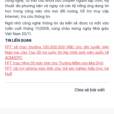
công nghệ, tư vấn các khóa học chuyên ngành lập trình, mỹ
thuật đa phương tiện và ngay cả các kỹ năng ứng dụng tin
học trong công việc cho mọi đối tượng, hỗ trợ truy cập
Internet, tra cứu thông tin.
Ngôi nhà công nghệ thông tin dự kiến sẽ được ra mắt vào
tuần cuối tháng 11/2009, cùng chào mừng ngày Nhà giáo
Việt Nam 20/11.
TIN LIÊN QUAN:
FPT sẽ trao thưởng 100.000.000 VND cho đội tuyển Việt
Nam lọp vào Top 30 tại cuộc thi lập trình sinh viên quốc tế
ACM/ICPC
FPT trao tặng 30 máy tính cho Trường Mầm non Mai Dịch
FPT tài trợ phòng máy tính cho trẻ em nghèo hiếu học tại
Huế
Chia sẻ bài viết