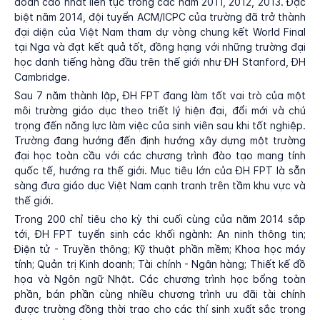
đoàn cao nhất liên tục trong các năm 2011, 2012, 2013. Đặc
biệt năm 2014, đội tuyển ACM/ICPC của trường đã trở thành
đại diện của Việt Nam tham dự vòng chung kết World Final
tại Nga và đạt kết quả tốt, đồng hạng với những trường đại
học danh tiếng hàng đầu trên thế giới như ĐH Stanford, ĐH
Cambridge.
Sau 7 năm thành lập, ĐH FPT đang làm tốt vai trò của một
môi trường giáo dục theo triết lý hiện đại, đổi mới và chú
trọng đến năng lực làm việc của sinh viên sau khi tốt nghiệp.
Trường đang hướng đến định hướng xây dựng một trường
đại học toàn cầu với các chương trình đào tạo mang tính
quốc tế, hướng ra thế giới. Mục tiêu lớn của ĐH FPT là sẵn
sàng đưa giáo dục Việt Nam cạnh tranh trên tầm khu vực và
thế giới.
Trong 200 chỉ tiêu cho kỳ thi cuối cùng của năm 2014 sắp
tới, ĐH FPT tuyển sinh các khối ngành: An ninh thông tin;
Điện tử - Truyền thông; Kỹ thuật phần mềm; Khoa học máy
tính; Quản trị Kinh doanh; Tài chính - Ngân hàng; Thiết kế đồ
họa và Ngôn ngữ Nhật. Các chương trình học bổng toàn
phần, bán phần cùng nhiều chương trình ưu đãi tài chính
được trường đồng thời trao cho các thí sinh xuất sắc trong