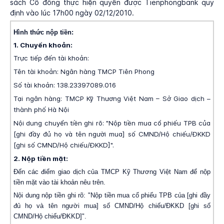
sách Cổ đông thực hiện quyền được Tienphongbank quy
định vào lúc 17h00 ngày 02/12/2010.
Hình thức nộp tiền:
1. Chuyển khoản:
Trực tiếp đến tài khoản:
Tên tài khoản: Ngân hàng TMCP Tiên Phong
Số tài khoản: 138.23397089.016
Tại ngân hàng: TMCP Kỹ Thương Việt Nam – Sở Giao dịch –
thành phố Hà Nội
Nội dung chuyển tiền ghi rõ: "Nộp tiền mua cổ phiếu TPB của
[ghi đầy đủ họ và tên người mua] số CMND/Hộ chiếu/ĐKKD
[ghi số CMND/Hộ chiếu/ĐKKD]".
2. Nộp tiền mặt:
Đến các điểm giao dịch của TMCP Kỹ Thương Việt Nam để nộp
tiền mặt vào tài khoản nêu trên.
Nội dung nộp tiền ghi rõ: "Nộp tiền mua cổ phiếu TPB của [ghi đầy
đủ họ và tên người mua] số CMND/Hộ chiếu/ĐKKD [ghi số
CMND/Hộ chiếu/ĐKKD]".