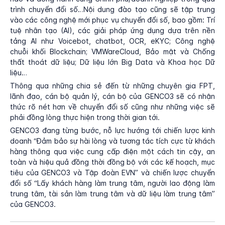
trình chuyển đổi số…Nội dung đào tạo cũng sẽ tập trung
vào các công nghệ mới phục vụ chuyển đổi số, bao gồm: Trí
tuệ nhân tạo (AI), các giải pháp ứng dụng dựa trên nền
tảng AI như Voicebot, chatbot, OCR, eKYC; Công nghệ
chuỗi khối Blockchain; VMWareCloud, Bảo mật và Chống
thất thoát dữ liệu; Dữ liệu lớn Big Data và Khoa học Dữ
liệu…
Thông qua những chia sẻ đến từ những chuyên gia FPT,
lãnh đạo, cán bộ quản lý, cán bộ của GENCO3 sẽ có nhận
thức rõ nét hơn về chuyển đổi số cũng như những việc sẽ
phải đồng lòng thực hiện trong thời gian tới.
GENCO3 đang từng bước, nỗ lực hướng tới chiến lược kinh
doanh “Đảm bảo sự hài lòng và tương tác tích cực từ khách
hàng thông qua việc cung cấp điện một cách tin cậy, an
toàn và hiệu quả đồng thời đồng bộ với các kế hoạch, mục
tiêu của GENCO3 và Tập đoàn EVN” và chiến lược chuyển
đổi số “Lấy khách hàng làm trung tâm, người lao động làm
trung tâm, tài sản làm trung tâm và dữ liệu làm trung tâm”
của GENCO3.