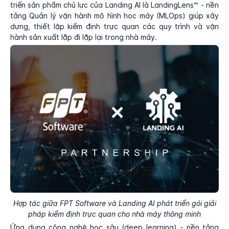
triển sản phẩm chủ lực của Landing AI là LandingLens™ - nền
tảng Quản lý vận hành mô hình học máy (MLOps) giúp xây
dựng, thiết lập kiểm định trực quan các quy trình và vận
hành sản xuất lặp đi lặp lại trong nhà máy.
Hợp tác giữa FPT Software và Landing AI phát triển gói giải
pháp kiểm định trực quan cho nhà máy thông minh
Ứng dụng công nghệ học sâu (deep learning) - nền tảng