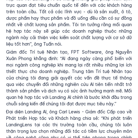
trực quan đạt tiêu chuẩn quốc tế đến với các khách hàng
trên toàn cầu. Tất cả các lĩnh vực - dù là sản xuất, ô tô,
dược phẩm hay thực phẩm và đồ uống đều cần có sự đồng
nhất về chất lượng sản phẩm. Tôi tin tưởng rằng mối quan
hệ hợp tác này sẽ giúp các doanh nghiệp thuộc những
ngành này cải thiện việc kiểm soát chất lượng với cơ sở dữ
liệu tốt hơn”, ông Tuấn nói.
Giám đốc Trí tuệ Nhân tạo, FPT Software, ông Nguyễn
Xuân Phong khẳng định: “AI đang ngày càng phổ biến với
mọi ngành công nghiệp khi mang lại rất nhiều những lợi ích
thiết thực cho doanh nghiệp. Trung tâm Trí tuệ Nhân tạo
của chúng tôi đang giải quyết các vấn đề thực tế thông
qua việc chuyển đổi những nghiên cứu AI tiên tiến nhất trở
thành sản phẩm và dịch vụ có sức ảnh hưởng mạnh mẽ. Mối
quan hệ hợp tác với Landing AI chính là bước khởi đầu trong
chuỗi sáng kiến để chúng tôi đạt được mục tiêu này.”
Đại diện Landing AI, ông Carl Lewis - Giám đốc Cấp cao về
Phát triển Hợp tác và Khách hàng chia sẻ: “Khi phát triển
LandingLens tại các thị trường toàn cầu, chúng tôi luôn
thận trọng lựa chọn những đối tác có tiềm lực chuyên môn
về công nghệ cũng như có vị thế tiên phong trong chính