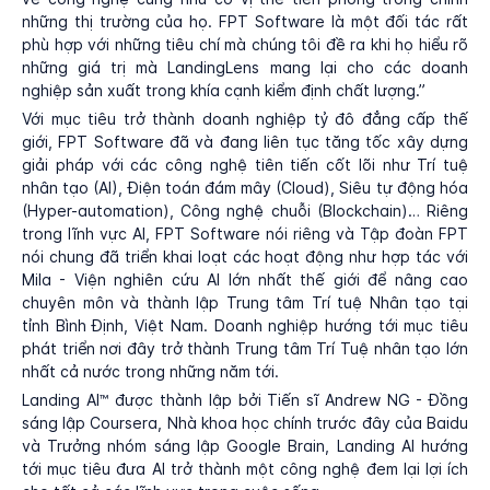
những thị trường của họ. FPT Software là một đối tác rất
phù hợp với những tiêu chí mà chúng tôi đề ra khi họ hiểu rõ
những giá trị mà LandingLens mang lại cho các doanh
nghiệp sản xuất trong khía cạnh kiểm định chất lượng.”
Với mục tiêu trở thành doanh nghiệp tỷ đô đẳng cấp thế
giới, FPT Software đã và đang liên tục tăng tốc xây dựng
giải pháp với các công nghệ tiên tiến cốt lõi như Trí tuệ
nhân tạo (AI), Điện toán đám mây (Cloud), Siêu tự động hóa
(Hyper-automation), Công nghệ chuỗi (Blockchain)… Riêng
trong lĩnh vực AI, FPT Software nói riêng và Tập đoàn FPT
nói chung đã triển khai loạt các hoạt động như hợp tác với
Mila - Viện nghiên cứu AI lớn nhất thế giới để nâng cao
chuyên môn và thành lập Trung tâm Trí tuệ Nhân tạo tại
tỉnh Bình Định, Việt Nam. Doanh nghiệp hướng tới mục tiêu
phát triển nơi đây trở thành Trung tâm Trí Tuệ nhân tạo lớn
nhất cả nước trong những năm tới.
Landing AI™ được thành lập bởi Tiến sĩ Andrew NG - Đồng
sáng lập Coursera, Nhà khoa học chính trước đây của Baidu
và Trưởng nhóm sáng lập Google Brain, Landing AI hướng
tới mục tiêu đưa AI trở thành một công nghệ đem lại lợi ích