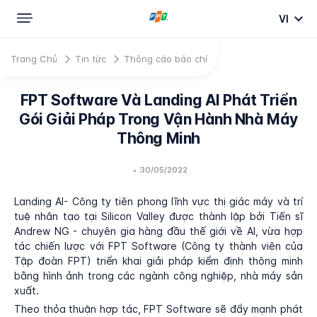
VI
Trang Chủ
Tin tức
Thông cáo báo chí
FPT Software Và Landing AI Phát Triển
Gói Giải Pháp Trong Vận Hành Nhà Máy
Thông Minh
•
30/05/2022
Landing AI- Công ty tiên phong lĩnh vực thị giác máy và trí
tuệ nhân tạo tại Silicon Valley được thành lập bởi Tiến sĩ
Andrew NG - chuyên gia hàng đầu thế giới về AI, vừa hợp
tác chiến lược với FPT Software (Công ty thành viên của
Tập đoàn FPT) triển khai giải pháp kiểm định thông minh
bằng hình ảnh trong các ngành công nghiệp, nhà máy sản
xuất.
Theo thỏa thuận hợp tác, FPT Software sẽ đẩy mạnh phát