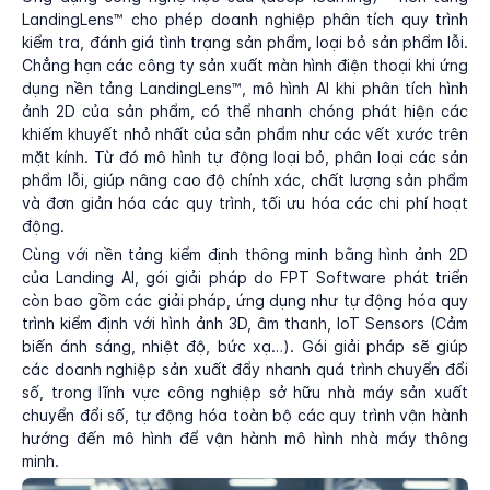
LandingLens™ cho phép doanh nghiệp phân tích quy trình
kiểm tra, đánh giá tình trạng sản phẩm, loại bỏ sản phẩm lỗi.
Chẳng hạn các công ty sản xuất màn hình điện thoại khi ứng
dụng nền tảng LandingLens™, mô hình AI khi phân tích hình
ảnh 2D của sản phẩm, có thể nhanh chóng phát hiện các
khiếm khuyết nhỏ nhất của sản phẩm như các vết xước trên
mặt kính. Từ đó mô hình tự động loại bỏ, phân loại các sản
phẩm lỗi, giúp nâng cao độ chính xác, chất lượng sản phẩm
và đơn giản hóa các quy trình, tối ưu hóa các chi phí hoạt
động.
Cùng với nền tảng kiểm định thông minh bằng hình ảnh 2D
của Landing AI, gói giải pháp do FPT Software phát triển
còn bao gồm các giải pháp, ứng dụng như tự động hóa quy
trình kiểm định với hình ảnh 3D, âm thanh, IoT Sensors (Cảm
biến ánh sáng, nhiệt độ, bức xạ…). Gói giải pháp sẽ giúp
các doanh nghiệp sản xuất đẩy nhanh quá trình chuyển đổi
số, trong lĩnh vực công nghiệp sở hữu nhà máy sản xuất
chuyển đổi số, tự động hóa toàn bộ các quy trình vận hành
hướng đến mô hình để vận hành mô hình nhà máy thông
minh.