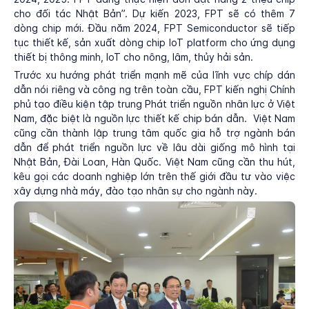
cho đối tác Nhật Bản”. Dự kiến 2023, FPT sẽ có thêm 7
dòng chip mới. Đầu năm 2024, FPT Semiconductor sẽ tiếp
tục thiết kế, sản xuất dòng chip IoT platform cho ứng dụng
thiết bị thông minh, IoT cho nông, lâm, thủy hải sản.
Trước xu hướng phát triển mạnh mẽ của lĩnh vực chíp dán
dẫn nói riêng và công ng trên toàn cầu, FPT kiến nghị Chính
phủ tạo điều kiện tập trung Phát triển nguồn nhân lực ở Việt
Nam, đặc biệt là nguồn lực thiết kế chip bán dẫn. Việt Nam
cũng cần thành lập trung tâm quốc gia hỗ trợ ngành bán
dẫn để phát triển nguồn lực về lâu dài giống mô hình tại
Nhật Bản, Đài Loan, Hàn Quốc. Việt Nam cũng cần thu hút,
kêu gọi các doanh nghiệp lớn trên thế giới đầu tư vào việc
xây dựng nhà máy, đào tạo nhân sự cho ngành này.