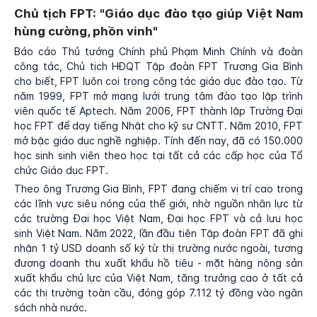
Chủ tịch FPT: "Giáo dục đào tạo giúp Việt Nam
hùng cường, phồn vinh"
Báo cáo Thủ tướng Chính phủ Phạm Minh Chính và đoàn
công tác, Chủ tịch HĐQT Tập đoàn FPT Trương Gia Bình
cho biết, FPT luôn coi trọng công tác giáo dục đào tạo. Từ
năm 1999, FPT mở mạng lưới trung tâm đào tạo lập trình
viên quốc tế Aptech. Năm 2006, FPT thành lập Trường Đại
học FPT để dạy tiếng Nhật cho kỹ sư CNTT. Năm 2010, FPT
mở bậc giáo dục nghề nghiệp. Tính đến nay, đã có 150.000
học sinh sinh viên theo học tại tất cả các cấp học của Tổ
chức Giáo dục FPT.
Theo ông Trương Gia Bình, FPT đang chiếm vị trí cao trong
các lĩnh vực siêu nóng của thế giới, nhờ nguồn nhân lực từ
các trường Đại học Việt Nam, Đại học FPT và cả lưu học
sinh Việt Nam. Năm 2022, lần đầu tiên Tập đoàn FPT đã ghi
nhận 1 tỷ USD doanh số ký từ thị trường nước ngoài, tương
đương doanh thu xuất khẩu hồ tiêu - mặt hàng nông sản
xuất khẩu chủ lực của Việt Nam, tăng trưởng cao ở tất cả
các thị trường toàn cầu, đóng góp 7.112 tỷ đồng vào ngân
sách nhà nước.