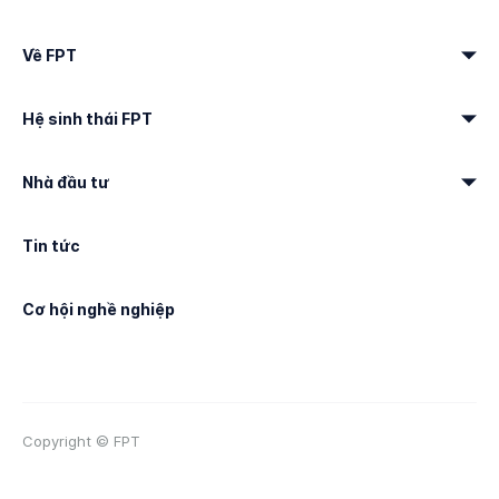
Về FPT
Hệ sinh thái FPT
Nhà đầu tư
Tin tức
Cơ hội nghề nghiệp
Copyright © FPT
Điều khoản sử dụng
Sơ đồ Website
Liên hệ & Trợ giúp
Thương hiệu