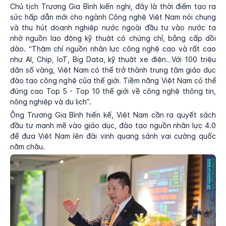
Chủ tịch Trương Gia Bình kiến nghị, đây là thời điểm tạo ra
sức hấp dẫn mới cho ngành Công nghệ Việt Nam nói chung
và thu hút doanh nghiệp nước ngoài đầu tư vào nước ta
nhờ nguồn lao động kỹ thuật có chứng chỉ, bằng cấp dồi
dào. “Thậm chí nguồn nhân lực công nghệ cao và rất cao
như AI, Chip, IoT, Big Data, kỹ thuật xe điện…Với 100 triệu
dân số vàng, Việt Nam có thể trở thành trung tâm giáo dục
đào tạo công nghệ của thế giới. Tiềm năng Việt Nam có thể
đứng cao Top 5 - Top 10 thế giới về công nghệ thông tin,
nông nghiệp và du lịch”.
Ông Trương Gia Bình hiến kế, Việt Nam cần ra quyết sách
đầu tư mạnh mẽ vào giáo dục, đào tạo nguồn nhân lực 4.0
để đưa Việt Nam lên đài vinh quang sánh vai cường quốc
năm châu.