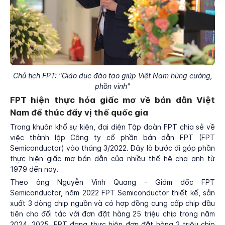
Chủ tịch FPT: "Giáo dục đào tạo giúp Việt Nam hùng cường,
phồn vinh"
FPT hiện thực hóa giấc mơ về bán dẫn Việt
Nam để thúc đẩy vị thế quốc gia
Trong khuôn khổ sự kiện, đại diện Tập đoàn FPT chia sẻ về
việc thành lập Công ty cổ phần bán dẫn FPT (FPT
Semiconductor) vào tháng 3/2022. Đây là bước đi góp phần
thực hiện giấc mơ bán dẫn của nhiều thế hệ cha anh từ
1979 đến nay.
Theo ông Nguyễn Vinh Quang - Giám đốc FPT
Semiconductor, năm 2022 FPT Semiconductor thiết kế, sản
xuất 3 dòng chip nguồn và có hợp đồng cung cấp chip đầu
tiên cho đối tác với đơn đặt hàng 25 triệu chip trong năm
2024, 2025. FPT đang thực hiện đơn đặt hàng 2 triệu chip