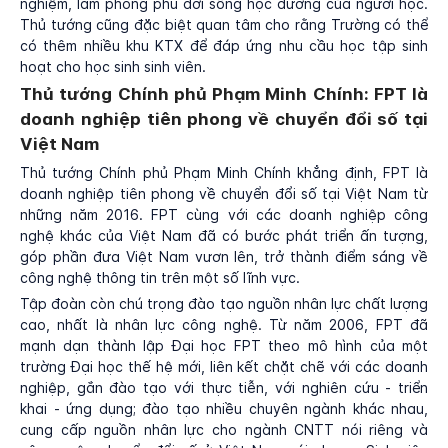
nghiệm, làm phong phú đời sống học đường của người học.
Thủ tướng cũng đặc biệt quan tâm cho rằng Trường có thể
có thêm nhiều khu KTX để đáp ứng nhu cầu học tập sinh
hoạt cho học sinh sinh viên.
Thủ tướng Chính phủ Phạm Minh Chính: FPT là
doanh nghiệp tiên phong về chuyển đổi số tại
Việt Nam
Thủ tướng Chính phủ Phạm Minh Chính khẳng định, FPT là
doanh nghiệp tiên phong về chuyển đổi số tại Việt Nam từ
những năm 2016. FPT cùng với các doanh nghiệp công
nghệ khác của Việt Nam đã có bước phát triển ấn tượng,
góp phần đưa Việt Nam vươn lên, trở thành điểm sáng về
công nghệ thông tin trên một số lĩnh vực.
Tập đoàn còn chú trọng đào tạo nguồn nhân lực chất lượng
cao, nhất là nhân lực công nghệ. Từ năm 2006, FPT đã
mạnh dạn thành lập Đại học FPT theo mô hình của một
trường Đại học thế hệ mới, liên kết chặt chẽ với các doanh
nghiệp, gắn đào tạo với thực tiễn, với nghiên cứu - triển
khai - ứng dụng; đào tạo nhiều chuyên ngành khác nhau,
cung cấp nguồn nhân lực cho ngành CNTT nói riêng và