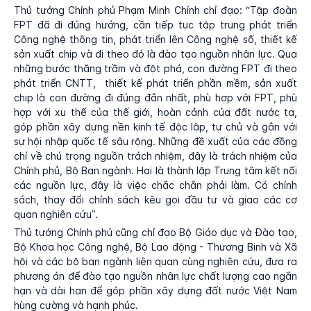
Thủ tướng Chính phủ Phạm Minh Chính chỉ đạo: “Tập đoàn
FPT đã đi đúng hướng, cần tiếp tục tập trung phát triển
Công nghệ thông tin, phát triển lên Công nghệ số, thiết kế
sản xuất chip và đi theo đó là đào tạo nguồn nhân lực. Qua
những bước thăng trầm và đột phá, con đường FPT đi theo
phát triển CNTT, thiết kế phát triển phần mềm, sản xuất
chip là con đường đi đúng đắn nhất, phù hợp với FPT, phù
hợp với xu thế của thế giới, hoàn cảnh của đất nước ta,
góp phần xây dựng nền kinh tế độc lập, tự chủ và gắn với
sự hội nhập quốc tế sâu rộng. Những đề xuất của các đồng
chí về chú trọng nguồn trách nhiệm, đây là trách nhiệm của
Chính phủ, Bộ Ban ngành. Hai là thành lập Trung tâm kết nối
các nguồn lực, đây là việc chắc chắn phải làm. Có chính
sách, thay đổi chính sách kêu gọi đầu tư và giao các cơ
quan nghiên cứu”.
Thủ tướng Chính phủ cũng chỉ đạo Bộ Giáo dục và Đào tạo,
Bộ Khoa học Công nghệ, Bộ Lao động - Thương Binh và Xã
hội và các bộ ban ngành liên quan cùng nghiên cứu, đưa ra
phương án để đào tạo nguồn nhân lực chất lượng cao ngắn
hạn và dài hạn để góp phần xây dựng đất nước Việt Nam
hùng cường và hạnh phúc.