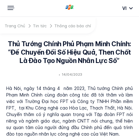
VI
Trang Chủ
Tin tức
Thông cáo báo chí
Thủ Tướng Chính Phủ Phạm Minh Chính:
“Để Chuyển Đổi Số Hiệu Quả, Then Chốt
Là Đào Tạo Nguồn Nhân Lực Số”
•
14/04/2023
Hà Nội, ngày 14 tháng 4 năm 2023, Thủ tướng Chính phủ
Phạm Minh Chính cùng đoàn công tác đã tới thăm và làm
việc với Trường Đại học FPT và Công ty TNHH Phần mềm
FPT, tại Khu Công nghệ cao Hòa Lạc, Thạch Thất, Hà Nội.
Chuyến thăm có ý nghĩa quan trọng với Tập đoàn FPT nói
riêng và ngành giáo dục, ngành CNTT nói chung, thể hiện
sự quan tâm của người đứng đầu Chính phủ đến quá trình
đào tạo nguồn nhân lực công nghệ cao của Việt Nam.