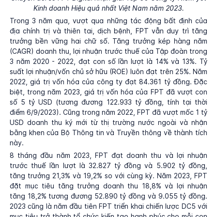
Kinh doanh Hiệu quả nhất Việt Nam năm 2023.
Trong 3 năm qua, vượt qua những tác động bất định của
địa chính trị và thiên tai, dịch bệnh, FPT vẫn duy trì tăng
trưởng bền vững hai chữ số. Tăng trưởng kép hàng năm
(CAGR) doanh thu, lợi nhuận trước thuế của Tập đoàn trong
3 năm 2020 - 2022, đạt con số lần lượt là 14% và 13%. Tỷ
suất lợi nhuận/vốn chủ sở hữu (ROE) luôn đạt trên 25%. Năm
2022, giá trị vốn hóa của công ty đạt 84.361 tỷ đồng. Đặc
biệt, trong năm 2023, giá trị vốn hóa của FPT đã vượt con
số 5 tỷ USD (tương đương 122.933 tỷ đồng, tính tại thời
điểm 6/9/2023). Cũng trong năm 2022, FPT đã vượt mốc 1 tỷ
USD doanh thu ký mới từ thị trường nước ngoài và nhận
bằng khen của Bộ Thông tin và Truyền thông về thành tích
này.
8 tháng đầu năm 2023, FPT đạt doanh thu và lợi nhuận
trước thuế lần lượt là 32.827 tỷ đồng và 5.902 tỷ đồng,
tăng trưởng 21,3% và 19,2% so với cùng kỳ. Năm 2023, FPT
đặt mục tiêu tăng trưởng doanh thu 18,8% và lợi nhuận
tăng 18,2% tương đương 52.890 tỷ đồng và 9.055 tỷ đồng.
2023 cũng là năm đầu tiên FPT triển khai chiến lược DC5 với
mục tiêu trở thành tổ chức kiến tạo hạnh phúc cho mỗi con