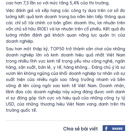
cao hơn 7,3 lần so với mức tăng 5,4% của thị trường.
Việc đánh giá và xếp hạng các công ty dựa trên cơ sở đo
lường kết quả kinh doanh trong ba năm liên tiếp thông qua
các chỉ số tài chính cơ bản gồm: doanh thu, lợi nhuận trên
vốn chủ sở hữu (ROE) và lợi nhuận trên cổ phiếu. Kết quả đo
lường nhằm đánh giá khách quan năng lực quản trị của
doanh nghiệp.
Sau hơn một thập kỷ, TOP50 trở thành sân chơi của những
doanh nghiệp lớn và kinh doanh hiệu quả nhất Việt Nam
trong nhiều lĩnh vực kinh tế trọng yếu như công nghệ, ngân
hàng, sản xuất, bán lẻ, y tế, hàng không… Đáng chú ý là sự
vươn lên không ngừng của khối doanh nghiệp tư nhân với sự
xuất hiện của nhiều ngôi sao tăng trưởng nhanh và bền
vững đi lên cùng ngôi sao kinh tế Việt Nam. Doanh nhân,
lãnh đạo các doanh nghiệp này xứng đáng được vinh danh
vì sự đóng góp tích cực và hiệu quả của những công ty tỷ
USD, của những thương hiệu Việt Nam vang danh trên thị
trường quốc tế.
Chia sẻ bài viết