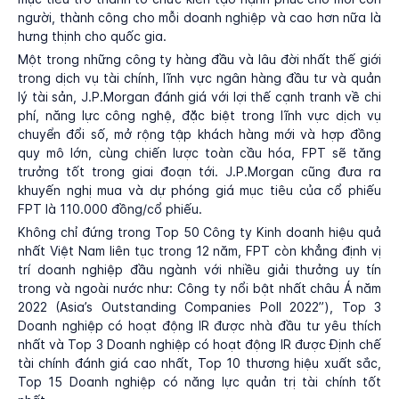
người, thành công cho mỗi doanh nghiệp và cao hơn nữa là
hưng thịnh cho quốc gia.
Một trong những công ty hàng đầu và lâu đời nhất thế giới
trong dịch vụ tài chính, lĩnh vực ngân hàng đầu tư và quản
lý tài sản, J.P.Morgan đánh giá với lợi thế cạnh tranh về chi
phí, năng lực công nghệ, đặc biệt trong lĩnh vực dịch vụ
chuyển đổi số, mở rộng tập khách hàng mới và hợp đồng
quy mô lớn, cùng chiến lược toàn cầu hóa, FPT sẽ tăng
trưởng tốt trong giai đoạn tới. J.P.Morgan cũng đưa ra
khuyến nghị mua và dự phóng giá mục tiêu của cổ phiếu
FPT là 110.000 đồng/cổ phiếu.
Không chỉ đứng trong Top 50 Công ty Kinh doanh hiệu quả
nhất Việt Nam liên tục trong 12 năm, FPT còn khẳng định vị
trí doanh nghiệp đầu ngành với nhiều giải thưởng uy tín
trong và ngoài nước như: Công ty nổi bật nhất châu Á năm
2022 (Asia’s Outstanding Companies Poll 2022”), Top 3
Doanh nghiệp có hoạt động IR được nhà đầu tư yêu thích
nhất và Top 3 Doanh nghiệp có hoạt động IR được Định chế
tài chính đánh giá cao nhất, Top 10 thương hiệu xuất sắc,
Top 15 Doanh nghiệp có năng lực quản trị tài chính tốt