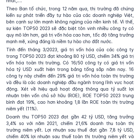
nhất,….
Theo Ban tổ chức, trong 12 năm qua, thị trường đã chứng
kiến sự phát triển đầy tự hào của các doanh nghiệp Việt,
bên cạnh sự lớn mạnh không ngừng của nền kinh tế. Vì thế,
sự kiện TOP50 2023 sẽ đặc biệt tôn vinh nhiều công ty có
quy mô lớn hơn, giá trị vốn hóa cao hơn, tốc độ tăng trưởng
mạnh mẽ, xứng đáng là niềm tự hào cho đất nước.
Tính đến tháng 3/2023, giá trị vốn hóa của các công ty
trong TOP50 2023 đạt khoảng 80 tỷ USD, chiếm 34% giá trị
vốn hóa toàn thị trường. Có 16/50 công ty có giá trị vốn
hóa tỷ USD xuất hiện trong bảng tổng sắp năm nay. 16
công ty này chiếm đến 29% giá trị vốn hóa toàn thị trường
và đều là các doanh nghiệp đầu ngành trong lĩnh vực hoạt
động. Xét về hiệu quả hoạt động thông qua tỷ suất lợi
nhuận trên vốn chủ sở hữu (ROE), ROE TOP50 2023 trung
bình đạt 19%, cao hơn khoảng 1,8 lần ROE toàn thị trường
niêm yết (11%).
Doanh thu TOP50 2023 đạt gần 42 tỷ USD, tăng trưởng
3,4% so với năm 2021, chiếm 21,6% doanh thu toàn thị
trường niêm yết. Lợi nhuận sau thuế đạt gần 7,8 tỷ USD,
chiếm 40% lợi nhuận sau thuế toàn thị trường niêm yết và