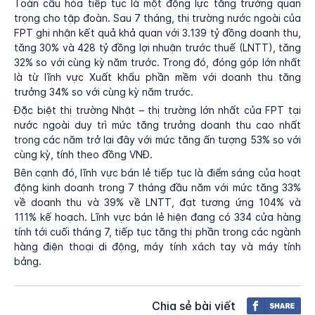
Toàn cầu hóa tiếp tục là một động lực tăng trưởng quan
trọng cho tập đoàn. Sau 7 tháng, thị trường nước ngoài của
FPT ghi nhận kết quả khả quan với 3.139 tỷ đồng doanh thu,
tăng 30% và 428 tỷ đồng lợi nhuận trước thuế (LNTT), tăng
32% so với cùng kỳ năm trước. Trong đó, đóng góp lớn nhất
là từ lĩnh vực Xuất khẩu phần mềm với doanh thu tăng
trưởng 34% so với cùng kỳ năm trước.
Đặc biệt thị trường Nhật – thị trường lớn nhất của FPT tại
nước ngoài duy trì mức tăng trưởng doanh thu cao nhất
trong các năm trở lại đây với mức tăng ấn tượng 53% so với
cùng kỳ, tính theo đồng VNĐ.
Bên cạnh đó, lĩnh vực bán lẻ tiếp tục là điểm sáng của hoạt
động kinh doanh trong 7 tháng đầu năm với mức tăng 33%
về doanh thu và 39% về LNTT, đạt tương ứng 104% và
111% kế hoạch. Lĩnh vực bán lẻ hiện đang có 334 cửa hàng
tính tới cuối tháng 7, tiếp tục tăng thị phần trong các ngành
hàng điện thoại di động, máy tính xách tay và máy tính
bảng.
Chia sẻ bài viết