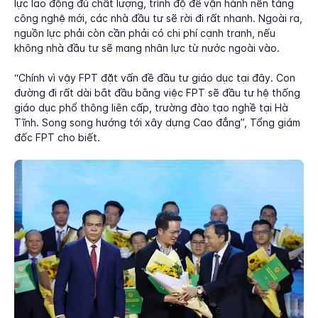
lực lao động đủ chất lượng, trình độ để vận hành nền tảng
công nghệ mới, các nhà đầu tư sẽ rời đi rất nhanh. Ngoài ra,
nguồn lực phải còn cần phải có chi phí cạnh tranh, nếu
không nhà đầu tư sẽ mang nhân lực từ nước ngoài vào.
“Chính vì vậy FPT đặt vấn đề đầu tư giáo dục tại đây. Con
đường đi rất dài bắt đầu bằng việc FPT sẽ đầu tư hệ thống
giáo dục phổ thông liên cấp, trường đào tạo nghề tại Hà
Tĩnh. Song song hướng tới xây dựng Cao đẳng”, Tổng giám
đốc FPT cho biết.