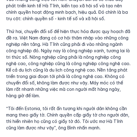
phát triển kinh tế Hà Tĩnh, kiến tạo xã hội số và tạo nên
chính quyền hoạt động minh bạch, hiệu quả. Đó chính là ba
trụ cột: chính quyền số - kinh tế số và xã hội số.
Thứ hai, chuyển đổi số để hiện thực hóa được quy hoạch đã
đề ra. Việt Nam đang có cơ hội thâm nhập vào những công
nghiệp nền tảng. Hà Tĩnh cũng phải đi vào những ngành
công nghiệp đó. Ngày nay là công nghiệp xanh, tương lai là
tri thức số. Nông nghiệp cũng phải là nông nghiệp công
nghệ cao, công nghiệp cũng là công nghiệp công nghệ cao.
Kể cả du lịch cũng là du lịch công nghệ cao. Nền tảng phát
triển trong giai đoạn tới phải là công nghệ cao. Không có
chuyển đổi số, không làm được như vậy. Máy móc có thể
làm rất nhanh những việc mà con người mất hàng ngày,
hàng giờ để làm.
“Tôi đến Estonia, tôi rất ấn tượng khi người dân không cần
mang theo giấy tờ. Chính quyền cấp giấy tờ cho người dân,
thì hiển nhiên họ cũng có giấy tờ đó. Tôi ước mơ Hà Tĩnh
cũng làm được như vậy”, ông Bình nhấn mạnh.