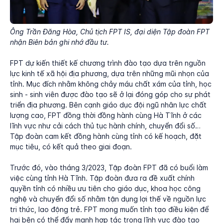
Ông Trần Đăng Hòa, Chủ tịch FPT IS, đại diện Tập đoàn FPT
nhận Biên bản ghi nhớ đầu tư.
FPT dự kiến thiết kế chương trình đào tạo dựa trên nguồn
lực kinh tế xã hội địa phương, dựa trên những mũi nhọn của
tỉnh. Mục đích nhằm không chảy máu chất xám của tỉnh, học
sinh - sinh viên được đào tạo sẽ ở lại đóng góp cho sự phát
triển địa phương. Bên cạnh giáo dục đội ngũ nhân lực chất
lượng cao, FPT đồng thời đồng hành cùng Hà Tĩnh ở các
lĩnh vực như cải cách thủ tục hành chính, chuyển đổi số…
Tập đoàn cam kết đồng hành cùng tỉnh có kế hoạch, đặt
mục tiêu, có kết quả theo giai đoạn.
Trước đó, vào tháng 3/2023, Tập đoàn FPT đã có buổi làm
việc cùng tỉnh Hà Tĩnh. Tập đoàn đưa ra đề xuất chính
quyền tỉnh có nhiều ưu tiên cho giáo dục, khoa học công
nghệ và chuyển đổi số nhằm tận dụng lợi thế về nguồn lực
tri thức, lao động trẻ. FPT mong muốn tỉnh tạo điều kiện để
hai bên có thể đẩy mạnh hợp tác trong lĩnh vực đào tạo