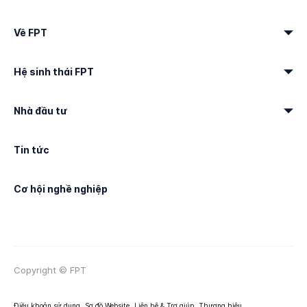
Về FPT
Hệ sinh thái FPT
Nhà đầu tư
Tin tức
Cơ hội nghề nghiệp
Copyright © FPT
Điều khoản sử dụng
Sơ đồ Website
Liên hệ & Trợ giúp
Thương hiệu