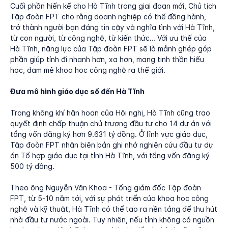
Cuối phần hiến kế cho Hà Tĩnh trong giai đoạn mới, Chủ tịch
Tập đoàn FPT cho rằng doanh nghiệp có thể đồng hành,
trở thành người bạn đáng tin cậy và nghĩa tình với Hà Tĩnh,
từ con người, từ công nghệ, từ kiến thức… Với ưu thế của
Hà Tĩnh, năng lực của Tập đoàn FPT sẽ là mảnh ghép góp
phần giúp tỉnh đi nhanh hơn, xa hơn, mang tinh thần hiếu
học, đam mê khoa học công nghệ ra thế giới.
Đưa mô hình giáo dục số đến Hà Tĩnh
Trong không khí hân hoan của Hội nghị, Hà Tĩnh cũng trao
quyết định chấp thuận chủ trương đầu tư cho 14 dự án với
tổng vốn đăng ký hơn 9.631 tỷ đồng. Ở lĩnh vực giáo dục,
Tập đoàn FPT nhận biên bản ghi nhớ nghiên cứu đầu tư dự
án Tổ hợp giáo dục tại tỉnh Hà Tĩnh, với tổng vốn đăng ký
500 tỷ đồng.
Theo ông Nguyễn Văn Khoa - Tổng giám đốc Tập đoàn
FPT, từ 5-10 năm tới, với sự phát triển của khoa học công
nghệ và kỹ thuật, Hà Tĩnh có thể tạo ra nền tảng để thu hút
nhà đầu tư nước ngoài. Tuy nhiên, nếu tỉnh không có nguồn