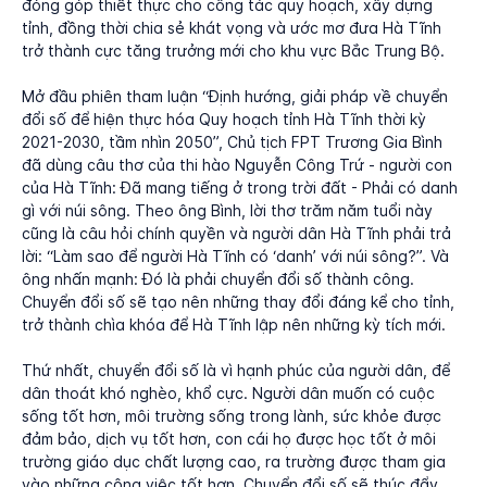
đóng góp thiết thực cho công tác quy hoạch, xây dựng
tỉnh, đồng thời chia sẻ khát vọng và ước mơ đưa Hà Tĩnh
trở thành cực tăng trưởng mới cho khu vực Bắc Trung Bộ.
Mở đầu phiên tham luận “Định hướng, giải pháp về chuyển
đổi số để hiện thực hóa Quy hoạch tỉnh Hà Tĩnh thời kỳ
2021-2030, tầm nhìn 2050”, Chủ tịch FPT Trương Gia Bình
đã dùng câu thơ của thi hào Nguyễn Công Trứ - người con
của Hà Tĩnh: Đã mang tiếng ở trong trời đất - Phải có danh
gì với núi sông. Theo ông Bình, lời thơ trăm năm tuổi này
cũng là câu hỏi chính quyền và người dân Hà Tĩnh phải trả
lời: “Làm sao để người Hà Tĩnh có ‘danh’ với núi sông?”. Và
ông nhấn mạnh: Đó là phải chuyển đổi số thành công.
Chuyển đổi số sẽ tạo nên những thay đổi đáng kể cho tỉnh,
trở thành chìa khóa để Hà Tĩnh lập nên những kỳ tích mới.
Thứ nhất, chuyển đổi số là vì hạnh phúc của người dân, để
dân thoát khó nghèo, khổ cực. Người dân muốn có cuộc
sống tốt hơn, môi trường sống trong lành, sức khỏe được
đảm bảo, dịch vụ tốt hơn, con cái họ được học tốt ở môi
trường giáo dục chất lượng cao, ra trường được tham gia
vào những công việc tốt hơn. Chuyển đổi số sẽ thúc đẩy