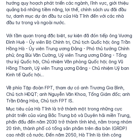
hướng quy hoạch phát triển các ngành, lĩnh vực, giới thiệu
quảng bá những tiềm năng, lợi thế, chính sách ưu đãi đầu
tư, danh mục dự án đầu tư của Hà Tĩnh đến với các nhà
đầu tư trong và ngoài nước.
Với tầm quan trọng đặc biệt, sự kiện đã đón tiếp ông Vương
Đình Huệ - Ủy viên Bộ Chính trị, Chủ tịch Quốc hội; ông Trần
Hồng Hà - Ủy viên Trung ương Đảng - Phó thủ tướng Chính
phủ; ông Bùi Văn Cường, Uỷ viên Trung ương Đảng - Tổng
thư ký Quốc hội, Chủ nhiệm Văn phòng Quốc hội; ông Vũ
Hồng Thanh, Uỷ viên Trung ương Đảng - Chủ nhiệm Uỷ ban
Kinh tế Quốc hội…
Về phía Tập đoàn FPT, tham dự có anh Trương Gia Bình,
Chủ tịch HĐQT; anh Nguyễn Văn Khoa, Tổng Giám đốc; anh
Trần Đăng Hòa, Chủ tịch FPT IS.
Mục tiêu của Hà Tĩnh là trở thành một trong những cực
phát triển của vùng Bắc Trung bộ và Duyên hải miền Trung,
phấn đấu đến năm 2030 trở thành tỉnh khá, nằm trong nhóm
20 tỉnh, thành phố có tổng sản phẩm trên địa bàn (GRDP)
cao nhất cả nước. Đến năm 2050, Hà Tĩnh là tỉnh công