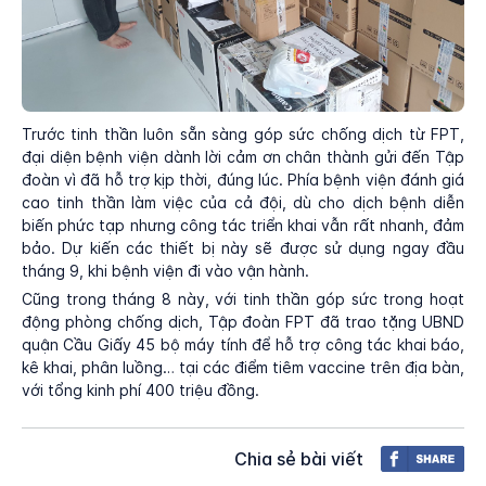
Trước tinh thần luôn sẵn sàng góp sức chống dịch từ FPT,
đại diện bệnh viện dành lời cảm ơn chân thành gửi đến Tập
đoàn vì đã hỗ trợ kịp thời, đúng lúc. Phía bệnh viện đánh giá
cao tinh thần làm việc của cả đội, dù cho dịch bệnh diễn
biến phức tạp nhưng công tác triển khai vẫn rất nhanh, đảm
bảo. Dự kiến các thiết bị này sẽ được sử dụng ngay đầu
tháng 9, khi bệnh viện đi vào vận hành.
Cũng trong tháng 8 này, với tinh thần góp sức trong hoạt
động phòng chống dịch, Tập đoàn FPT đã trao tặng UBND
quận Cầu Giấy 45 bộ máy tính để hỗ trợ công tác khai báo,
kê khai, phân luồng… tại các điểm tiêm vaccine trên địa bàn,
với tổng kinh phí 400 triệu đồng.
Chia sẻ bài viết