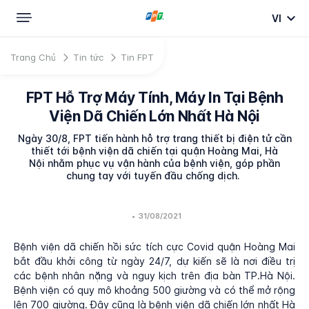
VI
Trang Chủ
Tin tức
Tin FPT
FPT Hỗ Trợ Máy Tính, Máy In Tại Bệnh
Viện Dã Chiến Lớn Nhất Hà Nội
Ngày 30/8, FPT tiến hành hỗ trợ trang thiết bị điện tử cần
thiết tới bệnh viện dã chiến tại quận Hoàng Mai, Hà
Nội nhằm phục vụ vận hành của bệnh viện, góp phần
chung tay với tuyến đầu chống dịch.
•
31/08/2021
Bệnh viện dã chiến hồi sức tích cực Covid quận Hoàng Mai
bắt đầu khởi công từ ngày 24/7, dự kiến sẽ là nơi điều trị
các bệnh nhân nặng và nguy kịch trên địa bàn TP.Hà Nội.
Bệnh viện có quy mô khoảng 500 giường và có thể mở rộng
lên 700 giường. Đây cũng là bệnh viện dã chiến lớn nhất Hà