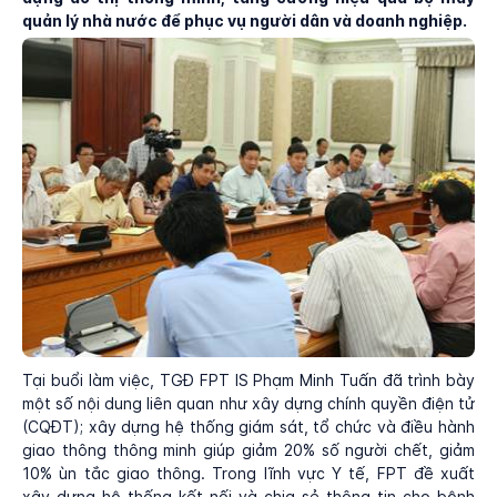
quản lý nhà nước để phục vụ người dân và doanh nghiệp.
Tại buổi làm việc, TGĐ FPT IS Phạm Minh Tuấn đã trình bày
một số nội dung liên quan như xây dựng chính quyền điện tử
(CQĐT); xây dựng hệ thống giám sát, tổ chức và điều hành
giao thông thông minh giúp giảm 20% số người chết, giảm
10% ùn tắc giao thông. Trong lĩnh vực Y tế, FPT đề xuất
xây dựng hệ thống kết nối và chia sẻ thông tin cho bệnh