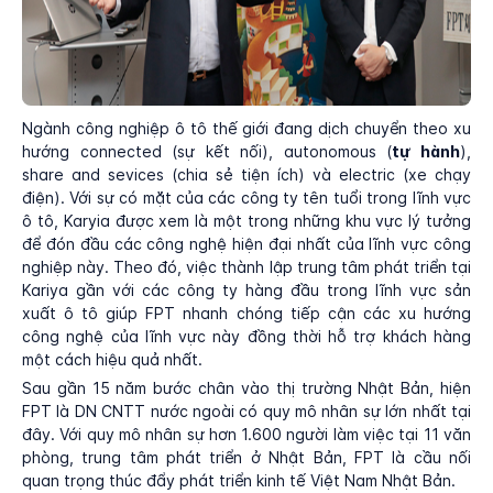
Ngành công nghiệp ô tô thế giới đang dịch chuyển theo xu
hướng connected (sự kết nối), autonomous (
tự hành
),
share and sevices (chia sẻ tiện ích) và electric (xe chạy
điện). Với sự có mặt của các công ty tên tuổi trong lĩnh vực
ô tô, Karyia được xem là một trong những khu vực lý tưởng
để đón đầu các công nghệ hiện đại nhất của lĩnh vực công
nghiệp này. Theo đó, việc thành lập trung tâm phát triển tại
Kariya gần với các công ty hàng đầu trong lĩnh vực sản
xuất ô tô giúp FPT nhanh chóng tiếp cận các xu hướng
công nghệ của lĩnh vực này đồng thời hỗ trợ khách hàng
một cách hiệu quả nhất.
Sau gần 15 năm bước chân vào thị trường Nhật Bản, hiện
FPT là DN CNTT nước ngoài có quy mô nhân sự lớn nhất tại
đây. Với quy mô nhân sự hơn 1.600 người làm việc tại 11 văn
phòng, trung tâm phát triển ở Nhật Bản, FPT là cầu nối
quan trọng thúc đẩy phát triển kinh tế Việt Nam Nhật Bản.