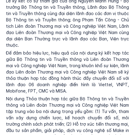
Lễ ký kết có sự tham gia của ông Nguyễn Mạnh Hùng - Bộ
trưởng Bộ Thông tin và Truyền thông, Lãnh đạo Bộ Thông
tin và Truyền thông cùng đại diện lãnh đạo các đơn vị thuộc
Bộ Thông tin và Truyền thông; ông Phạm Tấn Công - Chủ
tịch Liên đoàn Thương mại và Công nghiệp Việt Nam, Lãnh
đạo Liên đoàn Thương mại và Công nghiệp Việt Nam cùng
đại diện Ban Thường trực và lãnh đạo các Ban, Viện trực
thuộc.
Để đảm bảo hiệu lực, hiệu quả của nội dung ký kết hợp tác
giữa Bộ Thông tin và Truyền thông và Liên đoàn Thương
mại và Công nghiệp Việt Nam, trong khuôn khổ sự kiện, lãnh
đạo Liên đoàn Thương mại và Công nghiệp Việt Nam sẽ ký
thỏa thuận hợp tác đồng hành thúc đẩy chuyển đổi số với
lãnh đạo 06 doanh nghiệp điển hình là Viettel, VNPT,
Mobifone, FPT, CMC và MISA.
Nội dung Thỏa thuận hợp tác giữa Bộ Thông tin và Truyền
thông và Liên đoàn Thương mại và Công nghiệp Việt Nam
tập trung vào ba nội dung trọng yếu gồm: (1) Tư vấn, tham
vấn xây dựng chiến lược, kế hoạch chuyển đổi số, môi
trường chính sách phát triển; (2) Hỗ trợ xúc tiến thương mại,
đầu tư sản phẩm, giải pháp, dịch vụ công nghệ số Make in