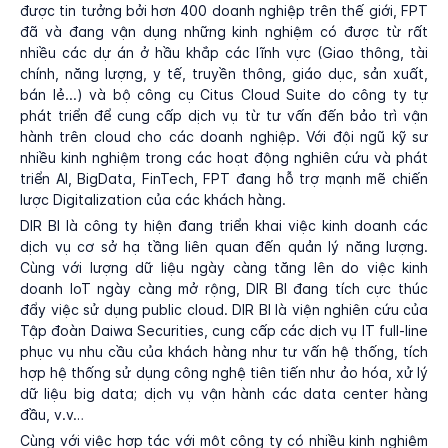
được tin tưởng bởi hơn 400 doanh nghiệp trên thế giới, FPT
đã và đang vận dụng những kinh nghiệm có được từ rất
nhiều các dự án ở hầu khắp các lĩnh vực (Giao thông, tài
chính, năng lượng, y tế, truyền thông, giáo dục, sản xuất,
bán lẻ...) và bộ công cụ Citus Cloud Suite do công ty tự
phát triển để cung cấp dịch vụ từ tư vấn đến bảo trì vận
hành trên cloud cho các doanh nghiệp. Với đội ngũ kỹ sư
nhiều kinh nghiệm trong các hoạt động nghiên cứu và phát
triển AI, BigData, FinTech, FPT đang hỗ trợ mạnh mẽ chiến
lược Digitalization của các khách hàng.
DIR BI là công ty hiện đang triển khai việc kinh doanh các
dịch vụ cơ sở hạ tầng liên quan đến quản lý năng lượng.
Cùng với lượng dữ liệu ngày càng tăng lên do việc kinh
doanh IoT ngày càng mở rộng, DIR BI đang tích cực thúc
đẩy việc sử dụng public cloud. DIR BI là viện nghiên cứu của
Tập đoàn Daiwa Securities, cung cấp các dịch vụ IT full-line
phục vụ nhu cầu của khách hàng như tư vấn hệ thống, tích
hợp hệ thống sử dụng công nghệ tiên tiến như ảo hóa, xử lý
dữ liệu big data; dịch vụ vận hành các data center hàng
đầu, v.v…
Cùng với việc hợp tác với một công ty có nhiều kinh nghiệm