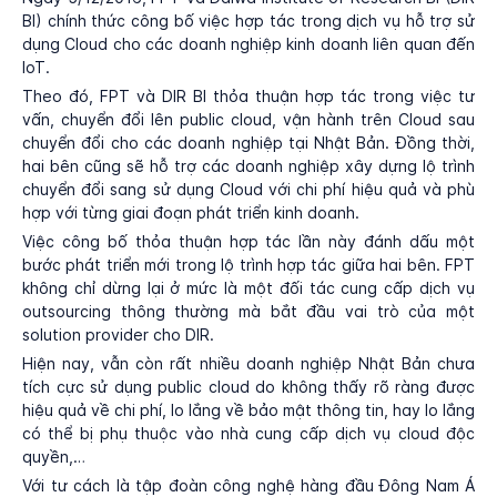
BI) chính thức công bố việc hợp tác trong dịch vụ hỗ trợ sử
dụng Cloud cho các doanh nghiệp kinh doanh liên quan đến
IoT.
Theo đó, FPT và DIR BI thỏa thuận hợp tác trong việc tư
vấn, chuyển đổi lên public cloud, vận hành trên Cloud sau
chuyển đổi cho các doanh nghiệp tại Nhật Bản. Đồng thời,
hai bên cũng sẽ hỗ trợ các doanh nghiệp xây dựng lộ trình
chuyển đổi sang sử dụng Cloud với chi phí hiệu quả và phù
hợp với từng giai đoạn phát triển kinh doanh.
Việc công bố thỏa thuận hợp tác lần này đánh dấu một
bước phát triển mới trong lộ trình hợp tác giữa hai bên. FPT
không chỉ dừng lại ở mức là một đối tác cung cấp dịch vụ
outsourcing thông thường mà bắt đầu vai trò của một
solution provider cho DIR.
Hiện nay, vẫn còn rất nhiều doanh nghiệp Nhật Bản chưa
tích cực sử dụng public cloud do không thấy rõ ràng được
hiệu quả về chi phí, lo lắng về bảo mật thông tin, hay lo lắng
có thể bị phụ thuộc vào nhà cung cấp dịch vụ cloud độc
quyền,…
Với tư cách là tập đoàn công nghệ hàng đầu Đông Nam Á