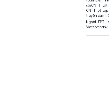
toàn diện, F
số/CNTT tốt n
CNTT lọt top 
truyền cảm h
Ngoài FPT, c
Vietcombank,