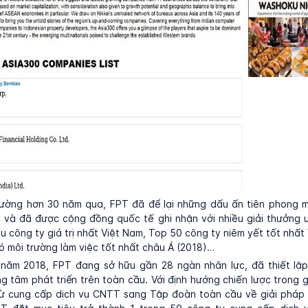
ường hơn 30 năm qua, FPT đã để lại những dấu ấn tiên phong 
c và đã được cộng đồng quốc tế ghi nhận với nhiều giải thưởng 
u công ty giá trị nhất Việt Nam, Top 50 công ty niêm yết tốt nhất
ó môi trường làm việc tốt nhất châu Á (2018)…
 năm 2018, FPT đang sở hữu gần 28 ngàn nhân lực, đã thiết lậ
g tâm phát triển trên toàn cầu. Với định hướng chiến lược trong gi
từ cung cấp dịch vụ CNTT sang Tập đoàn toàn cầu về giải pháp 