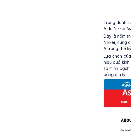
Trong danh sá
Á do Nikkei A
Đây là năm th
Nikkei, cung 
Á trong thế k
Lựa chọn của 
hiệu quả kinh
số minh bạch 
bằng địa lý.