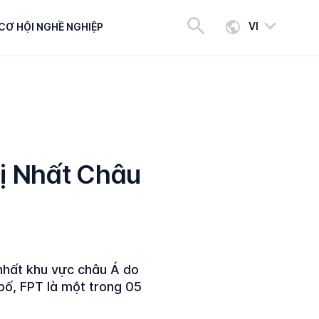
VI
CƠ HỘI NGHỀ NGHIỆP
ị Nhất Châu
nhất khu vực châu Á do
bố, FPT là một trong 05