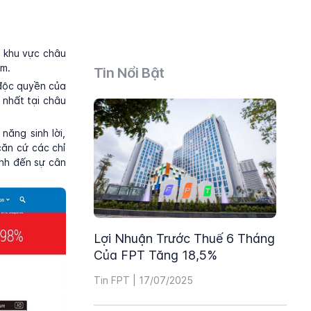
t khu vực châu
am.
Tin Nổi Bật
 độc quyền của
 nhất tại châu
năng sinh lời,
căn cứ các chỉ
ính đến sự cân
Lợi Nhuận Trước Thuế 6 Tháng
Của FPT Tăng 18,5%
Tin FPT | 17/07/2025