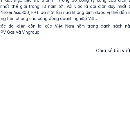
PT đặt mục tiêu trở thành 1 trong 50 công ty cung cấp dịch 
hất thế giới trong 10 năm tới. Với việc là đại diện duy nhất 
Nikkei Asia300, FPT đã một lần nữa khẳng định được vị thế dẫn 
ứng tiên phong cho cộng đồng doanh nghiệp Việt.
ác đại diện còn lại của Việt Nam nằm trong danh sách này
 PV Gas và Vingroup.
Chia sẻ bài viế